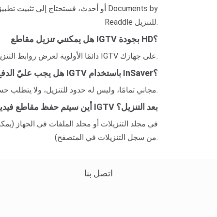
Readdle للتنزيل.
هل يمكنني تنزيل مقاطع IGTV بجودة HD؟
بالتأكيد. يعطي InSaver دائمًا الأولوية لعرض روابط التنزيل بأعلى جودة ممكنة. ما عليك سوى تقديم رابط إنستغرام صالح لتنزيل مقطع IGTV على جهازك.
هل يجب عليّ الدفع لتنزيل IGTV باستخدام InSaver؟
لا، تطبيق InSaver مجاني تمامًا، وليس له حدود للتنزيل، ولا يتطلب حسابًا.
أين سيتم حفظ مقاطع فيديو IGTV بعد التنزيل؟
من سجل التنزيلات في المتصفح).
اتصل بنا