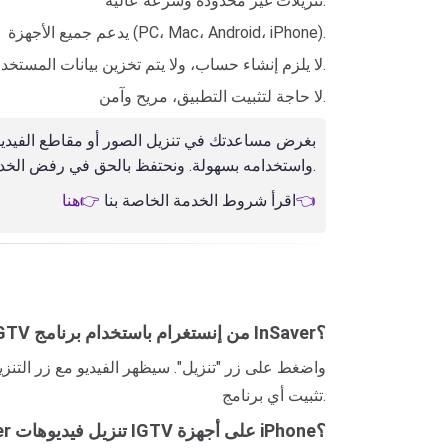
تنزيلات غير محدودة وسرعة عالية.
يدعم جميع الأجهزة (PC، Mac، Android، iPhone).
لا يلزم إنشاء حساب، ولا يتم تخزين بيانات المستخدم.
لا حاجة لتثبيت التطبيق، مريح وآمن.
واستخدامه بسهولة. ونحتفظ بالحق في رفض الخدمة إذا استخدمت هذه الأداة لانتهاك حقوق الطبع والنشر أو خصوصية الآخرين.
👉هنا👈
اقرأ شروط الخدمة الخاصة بنا
كيف يمكنني تنزيل فيديوهات IGTV من إنستغرام باستخدام برنامج InSaver؟
تثبيت أي برنامج.
هل يدعم تطبيق InSaver تنزيل فيديوهات IGTV على أجهزة iPhone؟