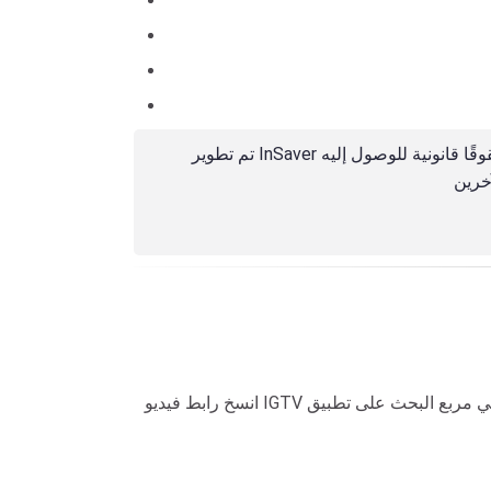
تم تطوير InSaver بغرض مساعدتك في تنزيل الصور أو مقاطع الفيديو التي قمت بنشرها بنفسك، أو المحتوى العام أو المحتوى الذي تملك حقوقًا قانونية للوصول إليه
انسخ رابط فيديو IGTV الذي ترغب بتنزيله، ثم الصقه في مربع البحث على تطبيق InSaver.to، واضغط على زر "تنزيل". سيظهر الفيديو مع زر التنزيل. لا تحتاج إلى التسجيل أو