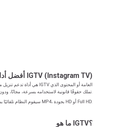
أفضل أداة تنزيل فيديو IGTV (Instagram TV)
تملك حقوقًا قانونية لاستخدامه بسرعة، مجانًا، ودون الحاجة لتثبيت أي تطبيقات.
ما عليك سوى نسخ رابط فيديو IGTV → ولصقه في صفحة InSaver.to → سيقوم النظام تلقائيًا بمعالجة رابط تنزيل الفيديو وعرضه بتنسيق MP4، بجودة HD أو Full HD.
ما هو IGTV؟