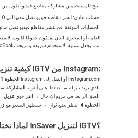
IGTV (Instagram TV) هي ميزة خاصة في Instagram تتيح للمستخدمين مشاركة مقاطع فيديو أطول من دقيقة واحدة.
حساب عادي: انشر مقاطع فيديو تصل مدتها إلى 10 دقائق.
الحسابات الموثقة: قم بنشر مقاطع فيديو تصل مدتها إلى 60 دقيقة.
مباشرة على المتصفح، وهي متوافقة مع أنظمة Android وiOS والكمبيوتر الشخصي وMacBook، مما يجعل عملية الاستخدام سريعة ومريحة.
كيفية تنزيل مقاطع فيديو IGTV من Instagram:
: افتح تطبيق Instagram أو انتقل إلى Instagram.com
الخطوة 1
.
: ابحث عن فيديو IGTV الذي تريد تنزيله → اضغط على أيقونة
المشاركة
→ 
.
→ الصق الرابط في مربع الإدخال → انقر فوق
تنزيل
→ انقر لحفظه على جهازك.
الخطوة 4
: انتظر بضع ثوانٍ → سيظهر الفيديو مع زر
لماذا تختار InSaver لتنزيل IGTV؟