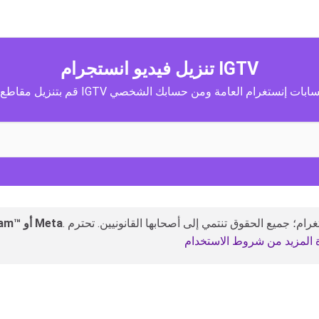
تنزيل فيديو انستجرام IGTV
ل مقاطع فيديو IGTV من حسابات إنستغرام العامة ومن حسابك الشخصي
. نحن لا نخزن أو نمتلك أي محتوى من إنستغرام؛ جميع الحقوق تنتمي إلى أصحابها القانونيين. تحترم InSaver
InSaver هي أداة مستقلة، ولا تتبع Instagram™ أو Meta
 المزيد من شروط الاستخدام