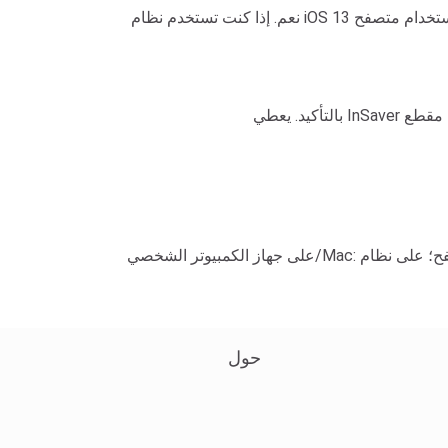
نعم. إذا كنت تستخدم نظام iOS 13 أو أحدث، يمكنك التنزيل مباشرةً باستخدام متصفح Safari. أما بالنسبة لنظام iOS 12 أو أحدث، فستحتاج إلى تثبيت تطبيق Documents by
على جهاز الكمبيوتر الشخصي/Mac: في مجلد التنزيلات الافتراضي في المتصفح؛ على نظام Android/iOS: في مجلد التنزيلات أو مجلد الملفات في الجهاز (يمكنك أيضًا التحقق
حول