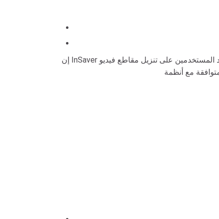
إن InSaver هي أداة تساعد المستخدمين على تنزيل مقاطع فيديو IGTV العامة أو المحتوى الذي يملكون حقوقًا قانونية لاستخدامه على أجهزتهم لمشاهدتها لاحقًا. تعمل الخدمة