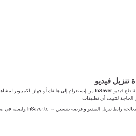
هي أداة تدعم تنزيل مقاطع فيديو IGTV العامة أو المحتوى الذي
InSaver
هل تبحث عن تنزيل مقاطع فيديو IGTV من إنستغرام إلى هاتفك أو جهاز الكمبيوتر لمشاهدتها لاحقًا؟