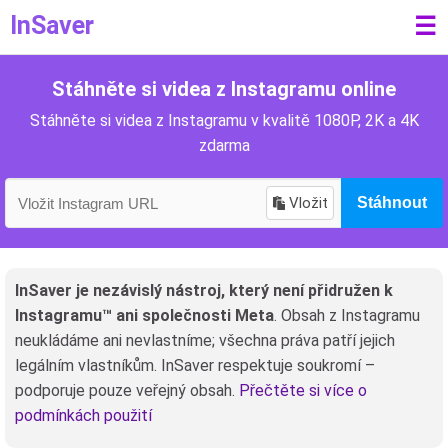
InSaver
☰
Stáhněte si videa z Instagramu online
Stáhněte si videa z Instagramu v kvalitě 1080P, 2K a 4K
zdarma
Vložit
Stáhnout
InSaver je nezávislý nástroj, který není přidružen k
Instagramu™ ani společnosti Meta
. Obsah z Instagramu
neukládáme ani nevlastníme; všechna práva patří jejich
legálním vlastníkům. InSaver respektuje soukromí –
podporuje pouze veřejný obsah.
Přečtěte si více o
podmínkách použití