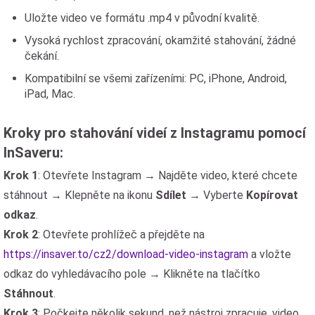
Uložte video ve formátu .mp4 v původní kvalitě.
Vysoká rychlost zpracování, okamžité stahování, žádné
čekání.
Kompatibilní se všemi zařízeními: PC, iPhone, Android,
iPad, Mac.
Kroky pro stahování videí z Instagramu pomocí
InSaveru:
Krok 1
: Otevřete Instagram → Najděte video, které chcete
stáhnout → Klepněte na ikonu
Sdílet
→ Vyberte
Kopírovat
odkaz
.
Krok 2
: Otevřete prohlížeč a přejděte na
https://insaver.to/cz2/download-video-instagram
a vložte
odkaz do vyhledávacího pole → Klikněte na tlačítko
Stáhnout
.
Krok 3
: Počkejte několik sekund, než nástroj zpracuje, video