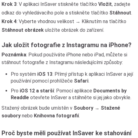
Krok 3
: V aplikaci InSaver stiskněte tlačítko
Vložit
, zadejte
odkaz do vyhledávacího pole a stiskněte tlačítko
Stáhnout
.
Krok 4
: Vyberte vhodnou velikost → Kliknutím na tlačítko
Stáhnout obrázek
uložíte obrázek do zařízení.
Jak uložit fotografie z Instagramu na iPhone?
Poznámka
: Pokud používáte iPhone nebo iPad, můžete si
stáhnout fotografie z Instagramu následujícími způsoby:
Pro systém
iOS 13
: Přímý přístup k aplikaci InSaver a její
používání pomocí prohlížeče
Safari
.
Pro
iOS 12 a starší
: Pomocí aplikace
Documents by
Readdle
otevřete InSaver a stáhněte si jej jako obvykle.
Stažený obrázek bude umístěn v
Soubory
→
Stažené
soubory
nebo
Knihovna fotografií
.
Proč byste měli používat InSaver ke stahování