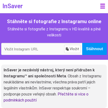
InSaver
☰
Stáhněte si fotografie z Instagramu online
Stáhněte si fotografie z Instagramu v HD kvalitě a plné
velikosti
Vložit
Stáhnout
InSaver je nezávislý nástroj, který není přidružen k
Instagramu™ ani společnosti Meta
. Obsah z Instagramu
neukládáme ani nevlastníme; všechna práva patří jejich
legálním vlastníkům. InSaver respektuje soukromí –
podporuje pouze veřejný obsah.
Přečtěte si více o
podmínkách použití