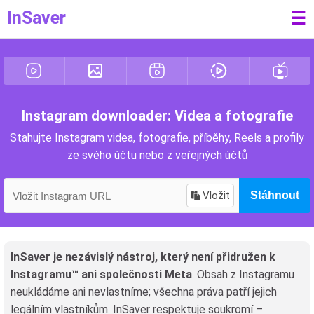
InSaver
☰
Instagram downloader: Videa a fotografie
Stahujte Instagram videa, fotografie, příběhy, Reels a profily
ze svého účtu nebo z veřejných účtů
Vložit
Stáhnout
InSaver je nezávislý nástroj, který není přidružen k
Instagramu™ ani společnosti Meta
. Obsah z Instagramu
neukládáme ani nevlastníme; všechna práva patří jejich
legálním vlastníkům. InSaver respektuje soukromí –