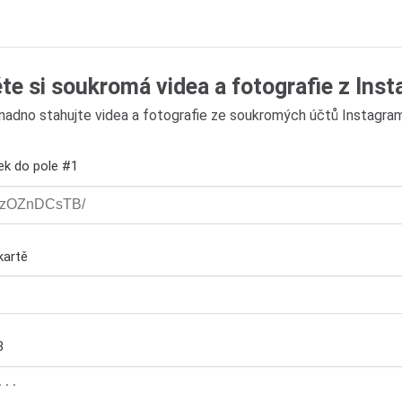
te si soukromá videa a fotografie z Ins
nadno stahujte videa a fotografie ze soukromých účtů Instagra
ek do pole #1
kartě
3