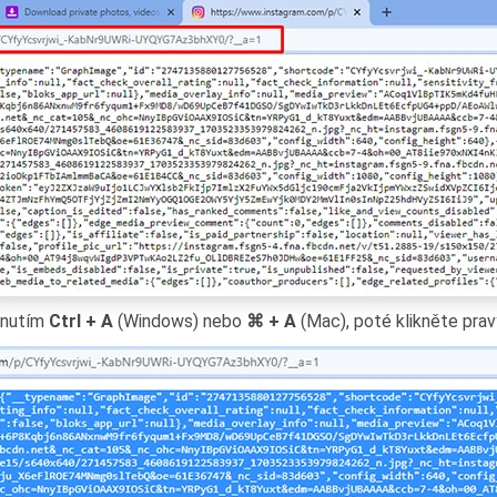
sknutím
Ctrl + A
(Windows) nebo
⌘ + A
(Mac), poté klikněte pr