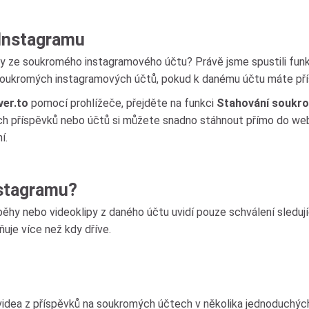
 Instagramu
hy ze soukromého instagramového účtu? Právě jsme spustili fun
ukromých instagramových účtů, pokud k danému účtu máte příst
ver.to
pomocí prohlížeče, přejděte na funkci
Stahování soukro
ch příspěvků nebo účtů si můžete snadno stáhnout přímo do web
í.
nstagramu?
ěhy nebo videoklipy z daného účtu uvidí pouze schválení sleduj
ňuje více než kdy dříve.
videa z příspěvků na soukromých účtech v několika jednoduchých