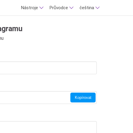
Nástroje
Průvodce
čeština
tagramu
mu
Kopírovat