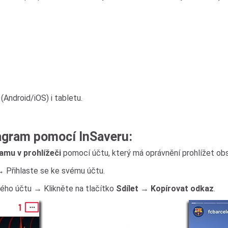
Android/iOS) i tabletu.
agram pomocí InSaveru:
ramu v prohlížeči
pomocí účtu, který má oprávnění prohlížet ob
→ Přihlaste se ke svému účtu.
mého účtu → Klikněte na tlačítko
Sdílet
→
Kopírovat odkaz
.