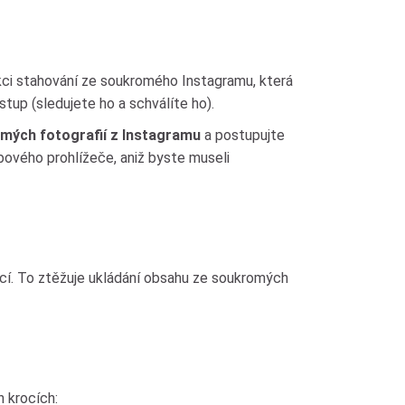
kci stahování ze soukromého Instagramu, která
up (sledujete ho a schválíte ho).
mých fotografií z Instagramu
a postupujte
ového prohlížeče, aniž byste museli
ící. To ztěžuje ukládání obsahu ze soukromých
 krocích: