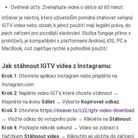
Ověřené účty: Zveřejňujte videa o délce až 60 minut.
InSaver je nástroj, který uživatelům pomáhá stahovat veřejná
IGTV videa nebo obsah, k jehož použití mají legální práva, do
jejich zařízení pro pozdější sledování. Služba funguje přímo v
prohlížeči, je kompatibilní s platformami Android, iOS, PC a
MacBook, což zajišťuje rychlé a pohodlné použití.
Jak stáhnout IGTV videa z Instagramu:
Krok 1
: Otevřete aplikaci Instagram nebo přejděte na
Instagram.com
Krok 2
: Najděte video IGTV, které chcete stáhnout →
Klepněte na ikonu
Sdílet
→ Vyberte
Kopírovat odkaz
.
Krok 3
: Otevřete
https://insaver.to/cz2/igtv-video-download
→ Vložte odkaz do vstupního pole → Klikněte na
Stáhnout
.
Krok 4
: Počkejte několik sekund → Video se zobrazí s
tlačítkem
Stáhnout video
→ Kliknutím jej uložíte do zařízení.