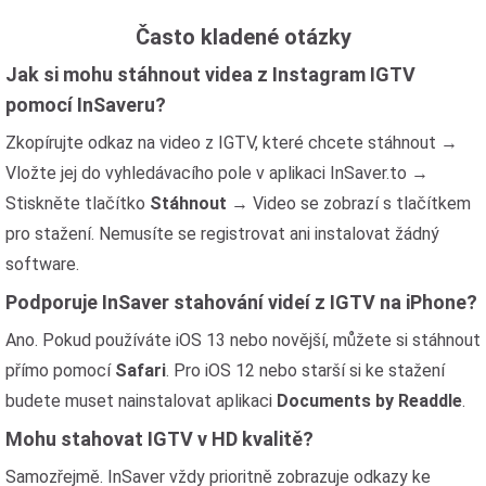
Často kladené otázky
Jak si mohu stáhnout videa z Instagram IGTV
pomocí InSaveru?
Zkopírujte odkaz na video z IGTV, které chcete stáhnout →
Vložte jej do vyhledávacího pole v aplikaci InSaver.to →
Stiskněte tlačítko
Stáhnout
→ Video se zobrazí s tlačítkem
pro stažení. Nemusíte se registrovat ani instalovat žádný
software.
Podporuje InSaver stahování videí z IGTV na iPhone?
Ano. Pokud používáte iOS 13 nebo novější, můžete si stáhnout
přímo pomocí
Safari
. Pro iOS 12 nebo starší si ke stažení
budete muset nainstalovat aplikaci
Documents by Readdle
.
Mohu stahovat IGTV v HD kvalitě?
Samozřejmě. InSaver vždy prioritně zobrazuje odkazy ke