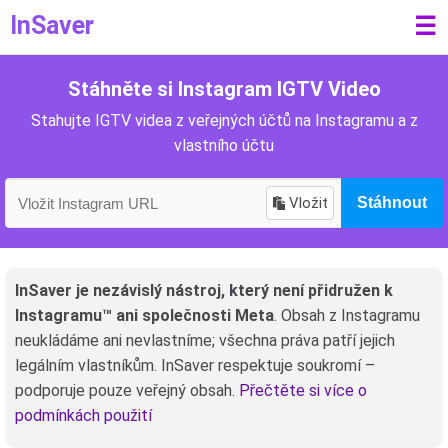
InSaver
☰
Stáhněte si Instagram IGTV Video
Stahujte IGTV videa z veřejných účtů na Instagramu a z
vlastního účtu
Vložit
Stáhnout
InSaver je nezávislý nástroj, který není přidružen k
Instagramu™ ani společnosti Meta
. Obsah z Instagramu
neukládáme ani nevlastníme; všechna práva patří jejich
legálním vlastníkům. InSaver respektuje soukromí –
podporuje pouze veřejný obsah.
Přečtěte si více o
podmínkách použití