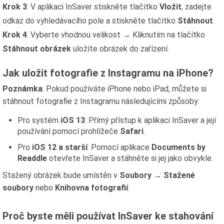
Krok 3
: V aplikaci InSaver stiskněte tlačítko
Vložit
, zadejte
odkaz do vyhledávacího pole a stiskněte tlačítko
Stáhnout
.
Krok 4
: Vyberte vhodnou velikost → Kliknutím na tlačítko
Stáhnout obrázek
uložíte obrázek do zařízení.
Jak uložit fotografie z Instagramu na iPhone?
Poznámka
: Pokud používáte iPhone nebo iPad, můžete si
stáhnout fotografie z Instagramu následujícími způsoby:
Pro systém
iOS 13
: Přímý přístup k aplikaci InSaver a její
používání pomocí prohlížeče
Safari
.
Pro
iOS 12 a starší
: Pomocí aplikace
Documents by
Readdle
otevřete InSaver a stáhněte si jej jako obvykle.
Stažený obrázek bude umístěn v
Soubory
→
Stažené
soubory
nebo
Knihovna fotografií
.
Proč byste měli používat InSaver ke stahování