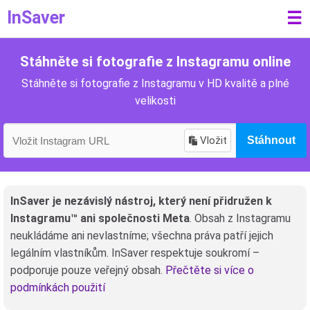
InSaver
☰
Stáhněte si fotografie z Instagramu online
Stáhněte si fotografie z Instagramu v HD kvalitě a plné
velikosti
Vložit
Stáhnout
InSaver je nezávislý nástroj, který není přidružen k
Instagramu™ ani společnosti Meta
. Obsah z Instagramu
neukládáme ani nevlastníme; všechna práva patří jejich
legálním vlastníkům. InSaver respektuje soukromí –
podporuje pouze veřejný obsah.
Přečtěte si více o
podmínkách použití