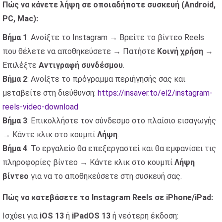
Πώς να κάνετε λήψη σε οποιαδήποτε συσκευή (Android,
PC, Mac):
Βήμα 1
: Ανοίξτε το Instagram → Βρείτε το βίντεο Reels
που θέλετε να αποθηκεύσετε → Πατήστε
Κοινή χρήση
→
Επιλέξτε
Αντιγραφή συνδέσμου
.
Βήμα 2
: Ανοίξτε το πρόγραμμα περιήγησής σας και
μεταβείτε στη διεύθυνση:
https://insaver.to/el2/instagram-
reels-video-download
Βήμα 3
: Επικολλήστε τον σύνδεσμο στο πλαίσιο εισαγωγής
→ Κάντε κλικ στο κουμπί
Λήψη
.
Βήμα 4
: Το εργαλείο θα επεξεργαστεί και θα εμφανίσει τις
πληροφορίες βίντεο → Κάντε κλικ στο κουμπί
Λήψη
βίντεο
για να το αποθηκεύσετε στη συσκευή σας.
Πώς να κατεβάσετε το Instagram Reels σε iPhone/iPad:
Ισχύει για
iOS 13
ή
iPadOS 13
ή νεότερη έκδοση: