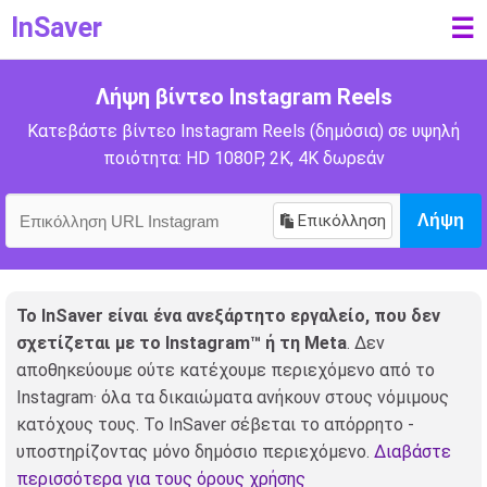
InSaver
☰
Λήψη βίντεο Instagram Reels
Κατεβάστε βίντεο Instagram Reels (δημόσια) σε υψηλή
ποιότητα: HD 1080P, 2K, 4K δωρεάν
Επικόλληση
Λήψη
Το InSaver είναι ένα ανεξάρτητο εργαλείο, που δεν
σχετίζεται με το Instagram™ ή τη Meta
. Δεν
αποθηκεύουμε ούτε κατέχουμε περιεχόμενο από το
Instagram· όλα τα δικαιώματα ανήκουν στους νόμιμους
κατόχους τους. Το InSaver σέβεται το απόρρητο -
υποστηρίζοντας μόνο δημόσιο περιεχόμενο.
Διαβάστε
περισσότερα για τους όρους χρήσης