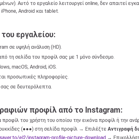
ένων). Αυτό το εργαλείο λειτουργεί online, δεν απαιτεί εγκ
Phone, Android και tablet.
 του εργαλείου:
am σε υψηλή ανάλυση (HD).
πό τη σελίδα του προφίλ σας με 1 μόνο σύνδεσμο.
ws, macOS, Android, iOS.
νται προσωπικές πληροφορίες.
 σας σε δευτερόλεπτα.
ραφιών προφίλ από το Instagram:
δα προφίλ του χρήστη του οποίου την εικόνα προφίλ ή την αν
 κουκκίδες (●●●) στη σελίδα προφίλ → Επιλέξτε
Αντιγραφή δ
nsaver.to/el2/instagram-profile-picture-download
→ Επικολλήστ