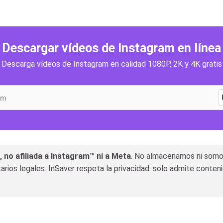
Descargar vídeos de Instagram en línea
Descarga vídeos de Instagram en calidad 1080P, 2K y 4K gratis
 no afiliada a Instagram™ ni a Meta
. No almacenamos ni somos
rios legales. InSaver respeta la privacidad: solo admite conten