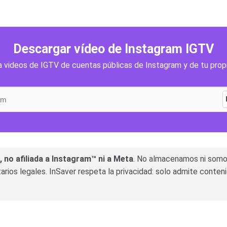
Descargar vídeo de Instagram IGTV
 videos de IGTV de cuentas públicas de Instagram y de tu prop
 no afiliada a Instagram™ ni a Meta
. No almacenamos ni somos
rios legales. InSaver respeta la privacidad: solo admite conten