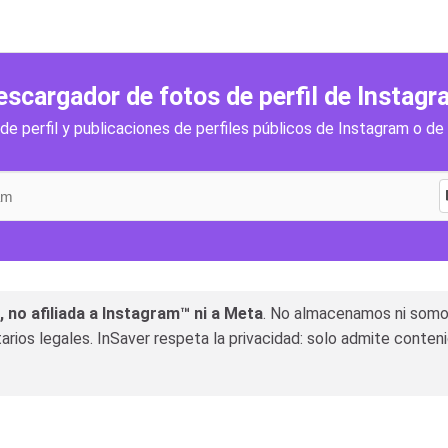
escargador de fotos de perfil de Instagr
e perfil y publicaciones de perfiles públicos de Instagram o de
 no afiliada a Instagram™ ni a Meta
. No almacenamos ni somos
rios legales. InSaver respeta la privacidad: solo admite conten