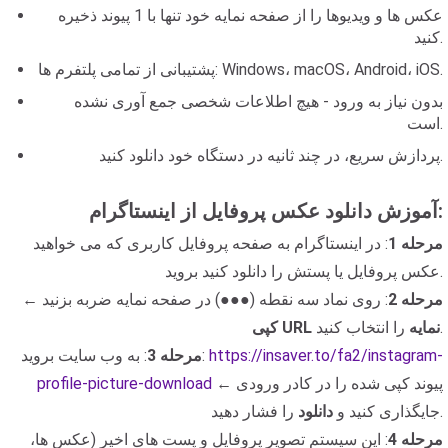
عکس ها و ویدیوها را از صفحه نمایه خود تنها با 1 پیوند ذخیره
کنید.
پشتیبانی از تمامی پلتفرم ها: Windows، macOS، Android، iOS.
بدون نیاز به ورود - هیچ اطلاعات شخصی جمع آوری نشده
است.
پردازش سریع، در چند ثانیه در دستگاه خود دانلود کنید.
آموزش دانلود عکس پروفایل از اینستاگرام:
مرحله 1
: در اینستاگرام به صفحه پروفایل کاربری که می خواهید
عکس پروفایل یا پستش را دانلود کنید بروید.
مرحله 2
: روی نماد سه نقطه (●●●) در صفحه نمایه ضربه بزنید ←
را انتخاب کنید.
کپی URL نمایه
https://insaver.to/fa2/instagram-
: به وب سایت بروید:
مرحله 3
← پیوند کپی شده را در کادر ورودی
profile-picture-download
را فشار دهید.
جایگذاری کنید و
دانلود
مرحله 4
: این سیستم تصویر پروفایل و پست های اخیر (عکس ها،