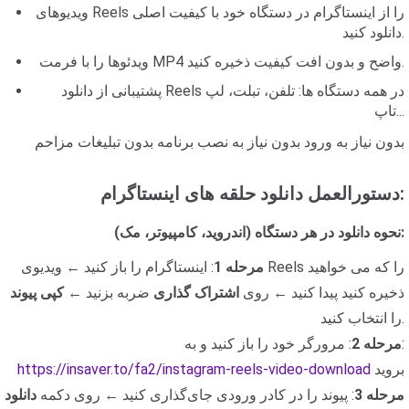
ویدیوهای Reels را از اینستاگرام در دستگاه خود با کیفیت اصلی
دانلود کنید.
ویدئوها را با فرمت MP4 واضح و بدون افت کیفیت ذخیره کنید.
پشتیبانی از دانلود Reels در همه دستگاه ها: تلفن، تبلت، لپ
تاپ...
بدون نیاز به ورود بدون نیاز به نصب برنامه بدون تبلیغات مزاحم
دستورالعمل دانلود حلقه های اینستاگرام:
نحوه دانلود در هر دستگاه (اندروید، کامپیوتر، مک):
مرحله 1
: اینستاگرام را باز کنید ← ویدیوی Reels را که می خواهید
ذخیره کنید پیدا کنید ← روی
اشتراک گذاری
ضربه بزنید ←
کپی پیوند
را انتخاب کنید.
: مرورگر خود را باز کنید و به:
مرحله 2
بروید
https://insaver.to/fa2/instagram-reels-video-download
مرحله 3
: پیوند را در کادر ورودی جای‌گذاری کنید ← روی دکمه
دانلود