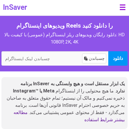
InSaver
☰
ویدیوهای اینستاگرام Reels را دانلود کنید
دانلود رایگان ویدیوهای ریلز اینستاگرام (عمومی) با کیفیت بالا: HD
1080P, 2K, 4K
دانلود
چسباندن
برنامه InSaver یک ابزار مستقل است و هیچ وابستگی به
Instagram™ یا Meta ندارد
. ما هیچ محتوایی را از اینستاگرام
ذخیره نمی‌کنیم و مالک آن نیستیم؛ تمام حقوق متعلق به صاحبان
قانونی آن‌ها است. برنامه InSaver به حریم خصوصی احترام
می‌گذارد - فقط از محتوای عمومی پشتیبانی می‌کند.
مطالعه
بیشتر شرایط استفاده