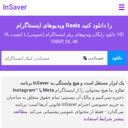
InSaver
☰
ویدیوهای اینستاگرام Reels را دانلود کنید
دانلود رایگان ویدیوهای ریلز اینستاگرام (عمومی) با کیفیت بالا: HD
1080P, 2K, 4K
دانلود
چسباندن
برنامه InSaver یک ابزار مستقل است و هیچ وابستگی به
Instagram™ یا Meta ندارد
. ما هیچ محتوایی را از اینستاگرام
ذخیره نمی‌کنیم و مالک آن نیستیم؛ تمام حقوق متعلق به صاحبان
قانونی آن‌ها است. برنامه InSaver به حریم خصوصی احترام
می‌گذارد - فقط از محتوای عمومی پشتیبانی می‌کند.
مطالعه
بیشتر شرایط استفاده