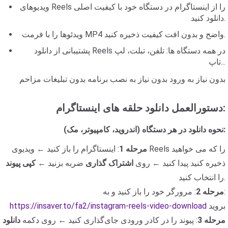
ویدیوهای Reels را از اینستاگرام در دستگاه خود با کیفیت اصلی
دانلود کنید.
ویدئوها را با فرمت MP4 واضح و بدون افت کیفیت ذخیره کنید.
پشتیبانی از دانلود Reels در همه دستگاه ها: تلفن، تبلت، لپ
تاپ...
بدون نیاز به ورود بدون نیاز به نصب برنامه بدون تبلیغات مزاحم
دستورالعمل دانلود حلقه های اینستاگرام:
نحوه دانلود در هر دستگاه (اندروید، کامپیوتر، مک):
مرحله 1
: اینستاگرام را باز کنید ← ویدیوی Reels را که می خواهید
ذخیره کنید پیدا کنید ← روی
اشتراک گذاری
ضربه بزنید ←
کپی پیوند
را انتخاب کنید.
: مرورگر خود را باز کنید و به:
مرحله 2
بروید
https://insaver.to/fa2/instagram-reels-video-download
مرحله 3
: پیوند را در کادر ورودی جای‌گذاری کنید ← روی دکمه
دانلود