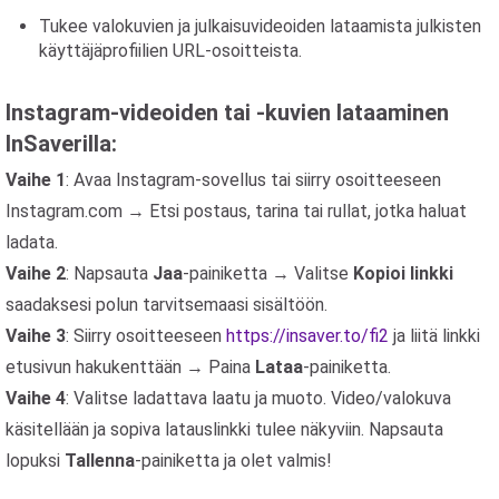
Tukee valokuvien ja julkaisuvideoiden lataamista julkisten
käyttäjäprofiilien URL-osoitteista.
Instagram-videoiden tai -kuvien lataaminen
InSaverilla:
Vaihe 1
: Avaa Instagram-sovellus tai siirry osoitteeseen
Instagram.com → Etsi postaus, tarina tai rullat, jotka haluat
ladata.
Vaihe 2
: Napsauta
Jaa
-painiketta → Valitse
Kopioi linkki
saadaksesi polun tarvitsemaasi sisältöön.
Vaihe 3
: Siirry osoitteeseen
https://insaver.to/fi2
ja liitä linkki
etusivun hakukenttään → Paina
Lataa
-painiketta.
Vaihe 4
: Valitse ladattava laatu ja muoto. Video/valokuva
käsitellään ja sopiva latauslinkki tulee näkyviin. Napsauta
lopuksi
Tallenna
-painiketta ja olet valmis!