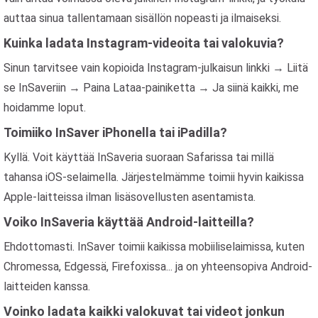
auttaa sinua tallentamaan sisällön nopeasti ja ilmaiseksi.
Kuinka ladata Instagram-videoita tai valokuvia?
Sinun tarvitsee vain kopioida Instagram-julkaisun linkki → Liitä
se InSaveriin → Paina Lataa-painiketta → Ja siinä kaikki, me
hoidamme loput.
Toimiiko InSaver iPhonella tai iPadilla?
Kyllä. Voit käyttää InSaveria suoraan Safarissa tai millä
tahansa iOS-selaimella. Järjestelmämme toimii hyvin kaikissa
Apple-laitteissa ilman lisäsovellusten asentamista.
Voiko InSaveria käyttää Android-laitteilla?
Ehdottomasti. InSaver toimii kaikissa mobiiliselaimissa, kuten
Chromessa, Edgessä, Firefoxissa... ja on yhteensopiva Android-
laitteiden kanssa.
Voinko ladata kaikki valokuvat tai videot jonkun