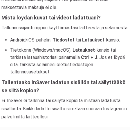
maksettavia maksuja ei ole.
Mistä löydän kuvat tai videot ladattuani?
Tallennussijainti riippuu käyttämästäsi laitteesta ja selaimesta:
Android/iOS-puhelin:
Tiedostot
tai
Lataukset
-kansio.
Tietokone (Windows/macOS):
Lataukset
-kansio tai
tarkista lataushistoriasi painamalla
Ctrl + J
. Jos et löydä
sitä, tarkista selaimesi oletustiedostojen
tallennusasetukset.
Tallentaako InSaver ladatun sisällön tai säilyttääkö
se siitä kopion?
Ei. InSaver ei tallenna tai säilytä kopioita mistään ladatusta
sisällöstä. Kaikki ladattu sisältö siirretään suoraan Instagramin
palvelimilta laitteellesi.