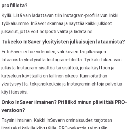
profiilista?
Kyllä. Liitä vain ladattavan tilin Instagram-profiilisivun linkki
työkaluumme. InSaver skannaa ja näyttää kaikki julkiset
julkaisut, jotta voit helposti valita ja ladata ne.
Tukeeko InSaver yksityisten julkaisujen lataamista?
Ei. InSaver ei tue videoiden, valokuvien tai julkaisujen
lataamista yksityisiltä Instagram-tileiltä. Työkalu tukee vain
julkista Instagram-sisältöä tai sisältöä, jonka käyttöön ja
katseluun käyttäjillä on laillinen oikeus. Kunnioitathan
yksityisyyttä, tekijänoikeuksia ja Instagramin ehtoja palvelua
käyttäessäsi.
Onko InSaver ilmainen? Pitääkö minun päivittää PRO-
versioon?
Täysin ilmainen. Kaikki InSaverin ominaisuudet tarjotaan
ilmaiseksi kaikille käyttäjille. PRO-pakettia tai mitään