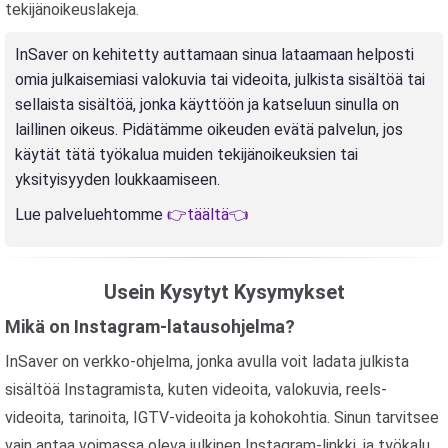
tekijänoikeuslakeja.
InSaver on kehitetty auttamaan sinua lataamaan helposti
omia julkaisemiasi valokuvia tai videoita, julkista sisältöä tai
sellaista sisältöä, jonka käyttöön ja katseluun sinulla on
laillinen oikeus. Pidätämme oikeuden evätä palvelun, jos
käytät tätä työkalua muiden tekijänoikeuksien tai
yksityisyyden loukkaamiseen.
Lue palveluehtomme
👉täältä👈
Usein Kysytyt Kysymykset
Mikä on Instagram-latausohjelma?
InSaver on verkko-ohjelma, jonka avulla voit ladata julkista
sisältöä Instagramista, kuten videoita, valokuvia, reels-
videoita, tarinoita, IGTV-videoita ja kohokohtia. Sinun tarvitsee
vain antaa voimassa oleva julkinen Instagram-linkki, ja työkalu