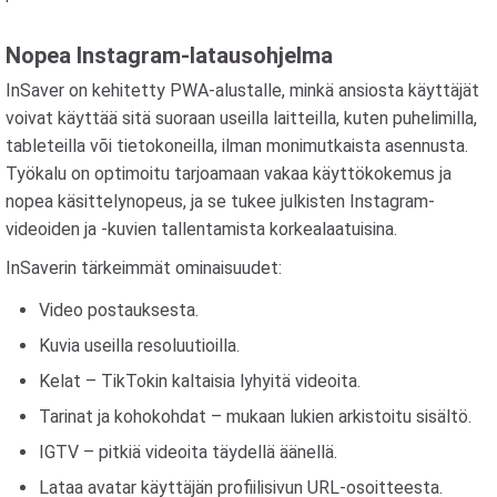
Nopea Instagram-latausohjelma
InSaver on kehitetty PWA-alustalle, minkä ansiosta käyttäjät
voivat käyttää sitä suoraan useilla laitteilla, kuten puhelimilla,
tableteilla või tietokoneilla, ilman monimutkaista asennusta.
Työkalu on optimoitu tarjoamaan vakaa käyttökokemus ja
nopea käsittelynopeus, ja se tukee julkisten Instagram-
videoiden ja -kuvien tallentamista korkealaatuisina.
InSaverin tärkeimmät ominaisuudet:
Video postauksesta.
Kuvia useilla resoluutioilla.
Kelat – TikTokin kaltaisia ​​lyhyitä videoita.
Tarinat ja kohokohdat – mukaan lukien arkistoitu sisältö.
IGTV – pitkiä videoita täydellä äänellä.
Lataa avatar käyttäjän profiilisivun URL-osoitteesta.