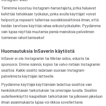
Tiimimme koostuu Instagram-harrastajista, jotka haluavat
kehittää tehokkaan työkalun, jonka avulla käyttäjät voivat
helposti ja nopeasti tallentaa suosikkisisältönsä ilman, että
heidän tarvitsee käyttää rahaa erikoistyökaluihin. Pyydämme
vain lupaa näyttää muutamia pieniä mainoksia palvelimen
toiminnan rahoittamiseksi!
Huomautuksia InSaverin käytöstä
InSaver ei ole Instagramin tai Metan sidos, edusta tai
sponsoroi. Emme isännöi, kopioi tai valvo mitään Instagramin
sisältöä. Kaikki sisältö ladataan suoraan Instagram-
palvelimista käyttäjän laitteelle.
Pyydämme käyttäjiä käyttämään ladattua sisältöä vain
henkilökohtaisiin tarkoituksiin tai omistajan luvalla. Sisällön
uudelleenkäyttö kaupallisiin tarkoituksiin tai julkiseen jakeluun
ilman asianmukaista lupaa voi rikkoa sovellettavia