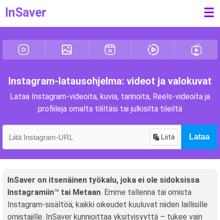
InSaver
☰
Instagram-latausohjelma: videot ja valokuvat
Lataa Instagram-videoita, kuvia, tarinoita, Reels-videoita ja
profiileja omalta tililtäsi tai julkisilta tileiltä
Liitä
Lataa
InSaver on itsenäinen työkalu, joka ei ole sidoksissa
Instagramiin™ tai Metaan
. Emme tallenna tai omista
Instagram-sisältöä; kaikki oikeudet kuuluvat niiden laillisille
omistajille. InSaver kunnioittaa yksityisyyttä – tukee vain