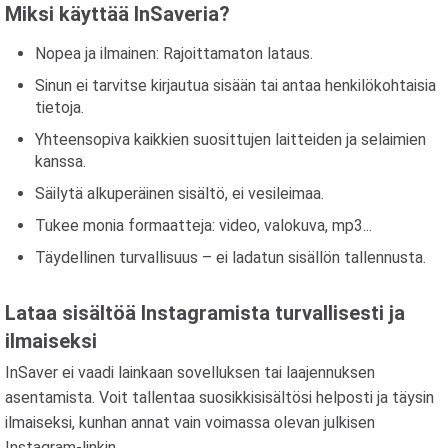
Miksi käyttää InSaveria?
Nopea ja ilmainen: Rajoittamaton lataus.
Sinun ei tarvitse kirjautua sisään tai antaa henkilökohtaisia ​​
tietoja.
Yhteensopiva kaikkien suosittujen laitteiden ja selaimien
kanssa.
Säilytä alkuperäinen sisältö, ei vesileimaa.
Tukee monia formaatteja: video, valokuva, mp3...
Täydellinen turvallisuus – ei ladatun sisällön tallennusta.
Lataa sisältöä Instagramista turvallisesti ja
ilmaiseksi
InSaver ei vaadi lainkaan sovelluksen tai laajennuksen
asentamista. Voit tallentaa suosikkisisältösi helposti ja täysin
ilmaiseksi, kunhan annat vain voimassa olevan julkisen
Instagram-linkin.