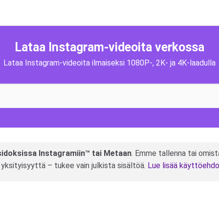
Lataa Instagram-videoita verkossa
Lataa Instagram-videoita ilmaiseksi 1080P-, 2K- ja 4K-laadulla
 sidoksissa Instagramiin™ tai Metaan
. Emme tallenna tai omist
aa yksityisyyttä – tukee vain julkista sisältöä.
Lue lisää käyttöehdo