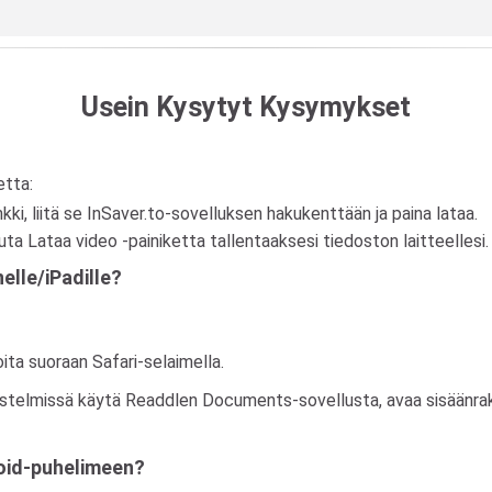
Usein Kysytyt Kysymykset
etta:
kki, liitä se InSaver.to-sovelluksen hakukenttään ja paina lataa.
uta Lataa video -painiketta tallentaaksesi tiedoston laitteellesi.
elle/iPadille?
ita suoraan Safari-selaimella.
stelmissä käytä Readdlen Documents-sovellusta, avaa sisäänraken
oid-puhelimeen?