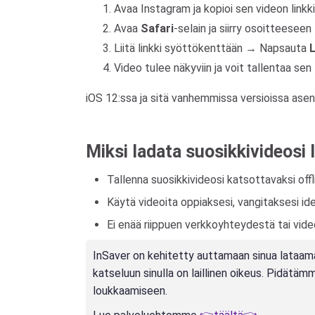
Avaa Instagram ja kopioi sen videon linkki
Avaa
Safari
-selain ja siirry osoitteeseen
Liitä linkki syöttökenttään → Napsauta
Video tulee näkyviin ja voit tallentaa sen
iOS 12:ssa ja sitä vanhemmissa versioissa ase
Miksi ladata suosikkivideosi l
Tallenna suosikkivideosi katsottavaksi offli
Käytä videoita oppiaksesi, vangitaksesi ide
Ei enää riippuen verkkoyhteydestä tai video
InSaver on kehitetty auttamaan sinua lataamaan 
katseluun sinulla on laillinen oikeus. Pidätä
loukkaamiseen.