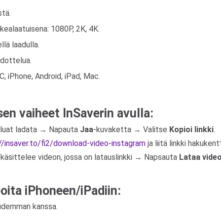
stä.
ealaatuisena: 1080P, 2K, 4K.
lä laadulla.
odottelua.
C, iPhone, Android, iPad, Mac.
en vaiheet InSaverin avulla:
haluat ladata → Napauta
Jaa
-kuvaketta → Valitse
Kopioi linkki
.
//insaver.to/fi2/download-video-instagram
ja liitä linkki hakuk
käsittelee videon, jossa on latauslinkki → Napsauta
Lataa vide
oita iPhoneen/iPadiin:
 uudemman kanssa.