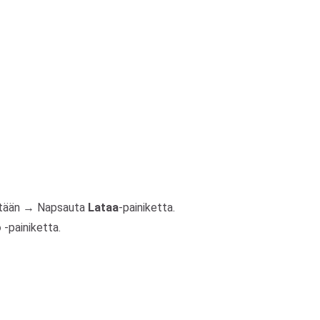
enttään → Napsauta
Lataa
-painiketta.
o
-painiketta.