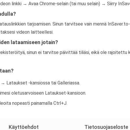
eon linkki → Avaa Chrome-selain (tai muu selain) → Siirry InSaver.
adulla?
atauslinkkien tarjoamisen. Sinun tarvitsee vain mennä InSaver.to-si
aksesi videon laitteellesi.
den lataamiseen jotain?
 rekisteröityä, sinun ei tarvitse päivittää tiliäsi, eikä ole rajoite
etaan?
→ Lataukset -kansiossa tai Galleriassa.
aimesi oletusarvoiseen Lataukset-kansioon.
deoita nopeasti painamalla Ctrl+J.
Käyttöehdot
Tietosuojaseloste