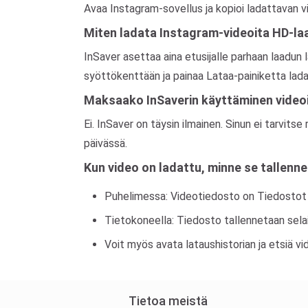
Avaa Instagram-sovellus ja kopioi ladattavan vid
Miten ladata Instagram-videoita HD-la
InSaver asettaa aina etusijalle parhaan laadun l
syöttökenttään ja painaa Lataa-painiketta ladat
Maksaako InSaverin käyttäminen videoi
Ei. InSaver on täysin ilmainen. Sinun ei tarvitse
päivässä.
Kun video on ladattu, minne se tallenn
Puhelimessa: Videotiedosto on Tiedostot 
Tietokoneella: Tiedosto tallennetaan sel
Voit myös avata lataushistorian ja etsiä vi
Tietoa meistä