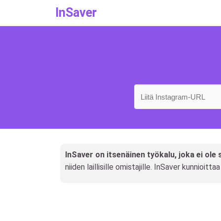
InSaver
InSaver on itsenäinen työkalu, joka ei ole
niiden laillisille omistajille. InSaver kunnioitt