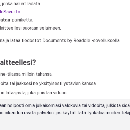
, jonka haluat ladata.
InSaver.to
Lataa
-painiketta.
 laitteellesi suoraan selaimeen.
nna ja lataa tiedostot Documents by Readdle -sovelluksella.
aitteellesi?
ne-tilassa milloin tahansa.
oita tai jaaksesi ne yksityisesti ystävien kanssa.
n lataajasta, joka poistaa videon.
helposti omia julkaisemiasi valokuvia tai videoita, julkista sisäl
mme oikeuden evätä palvelun, jos käytät tätä työkalua muiden teki