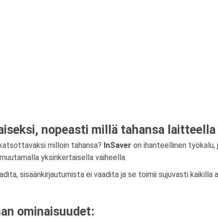
iseksi, nopeasti millä tahansa laitteella
 katsottavaksi milloin tahansa?
InSaver
on ihanteellinen työkalu, 
n muutamalla yksinkertaisella vaiheella.
dita, sisäänkirjautumista ei vaadita ja se toimii sujuvasti kaikilla
man ominaisuudet: