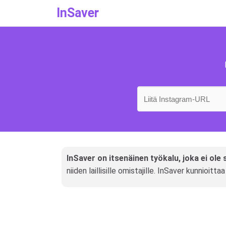
InSaver
InSaver on itsenäinen työkalu, joka ei ole
niiden laillisille omistajille. InSaver kunnioitt