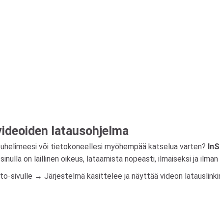
videoiden latausohjelma
puhelimeesi või tietokoneellesi myöhempää katselua varten?
InS
sinulla on laillinen oikeus, lataamista nopeasti, ilmaiseksi ja ilm
r.to-sivulle → Järjestelmä käsittelee ja näyttää videon latausli