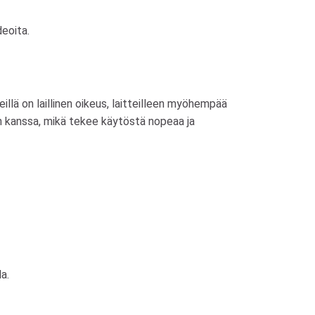
deoita.
eillä on laillinen oikeus, laitteilleen myöhempää
en kanssa, mikä tekee käytöstä nopeaa ja
a.