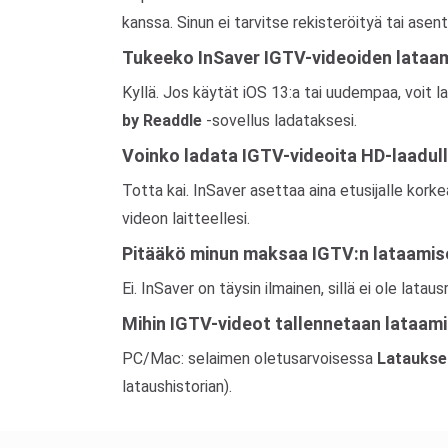
kanssa. Sinun ei tarvitse rekisteröityä tai asen
Tukeeko InSaver IGTV-videoiden lataam
Kyllä. Jos käytät iOS 13:a tai uudempaa, voit 
by Readdle
-sovellus ladataksesi.
Voinko ladata IGTV-videoita HD-laadul
Totta kai. InSaver asettaa aina etusijalle kork
videon laitteellesi.
Pitääkö minun maksaa IGTV:n lataamise
Ei. InSaver on täysin ilmainen, sillä ei ole latausr
Mihin IGTV-videot tallennetaan lataami
PC/Mac: selaimen oletusarvoisessa
Lataukse
lataushistorian).