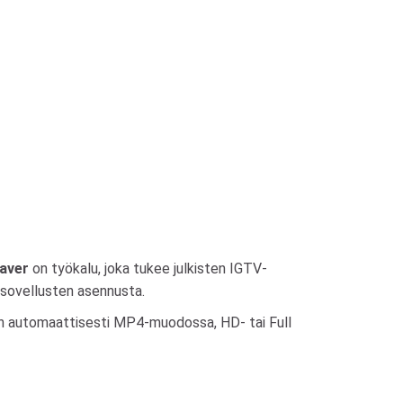
aver
on työkalu, joka tukee julkisten IGTV-
an sovellusten asennusta.
nkin automaattisesti MP4-muodossa, HD- tai Full