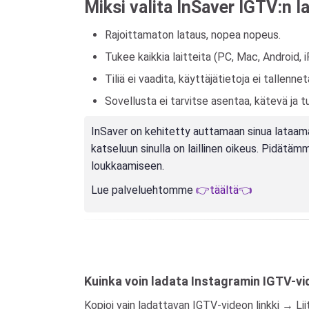
Miksi valita InSaver IGTV:n 
Rajoittamaton lataus, nopea nopeus.
Tukee kaikkia laitteita (PC, Mac, Android, 
Tiliä ei vaadita, käyttäjätietoja ei tallennet
Sovellusta ei tarvitse asentaa, kätevä ja tu
InSaver on kehitetty auttamaan sinua lataamaan 
katseluun sinulla on laillinen oikeus. Pidätä
loukkaamiseen.
Lue palveluehtomme
👉täältä👈
Kuinka voin ladata Instagramin IGTV-vid
Kopioi vain ladattavan IGTV-videon linkki → L