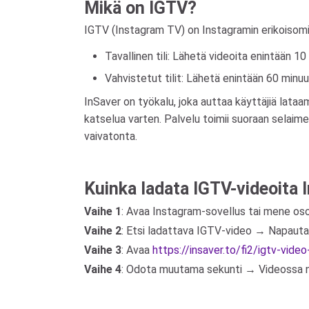
Mikä on IGTV?
IGTV (Instagram TV) on Instagramin erikoisominai
Tavallinen tili: Lähetä videoita enintään 10
Vahvistetut tilit: Lähetä enintään 60 minuuti
InSaver on työkalu, joka auttaa käyttäjiä lataam
katselua varten. Palvelu toimii suoraan selaim
vaivatonta.
Kuinka ladata IGTV-videoita 
Vaihe 1
: Avaa Instagram-sovellus tai mene o
Vaihe 2
: Etsi ladattava IGTV-video → Napaut
Vaihe 3
: Avaa
https://insaver.to/fi2/igtv-vid
Vaihe 4
: Odota muutama sekunti → Videossa