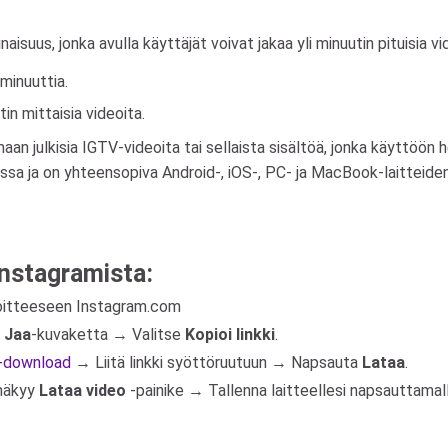
suus, jonka avulla käyttäjät voivat jakaa yli minuutin pituisia vi
 minuuttia.
n mittaisia ​​videoita.
aan julkisia IGTV-videoita tai sellaista sisältöä, jonka käyttöön h
essa ja on yhteensopiva Android-, iOS-, PC- ja MacBook-laitteid
Instagramista:
soitteeseen Instagram.com
a
Jaa
-kuvaketta → Valitse
Kopioi linkki
.
eo-download
→ Liitä linkki syöttöruutuun → Napsauta
Lataa
.
 näkyy
Lataa video
-painike → Tallenna laitteellesi napsauttamall