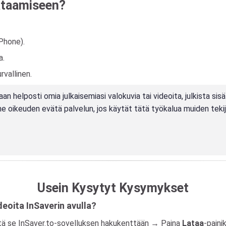
lataamiseen?
iPhone).
a.
rvallinen.
helposti omia julkaisemiasi valokuvia tai videoita, julkista sisäl
mme oikeuden evätä palvelun, jos käytät tätä työkalua muiden teki
Usein Kysytyt Kysymykset
eoita InSaverin avulla?
iitä se InSaver.to-sovelluksen hakukenttään → Paina
Lataa
-paini