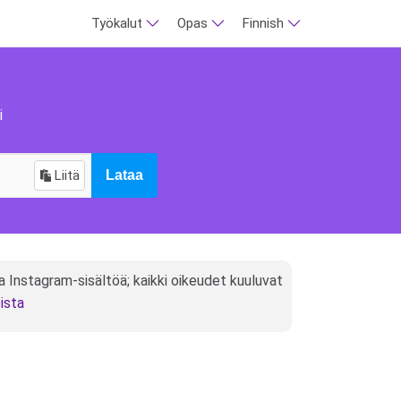
Työkalut
Opas
Finnish
i
Liitä
Lataa
a Instagram-sisältöä; kaikki oikeudet kuuluvat
ista