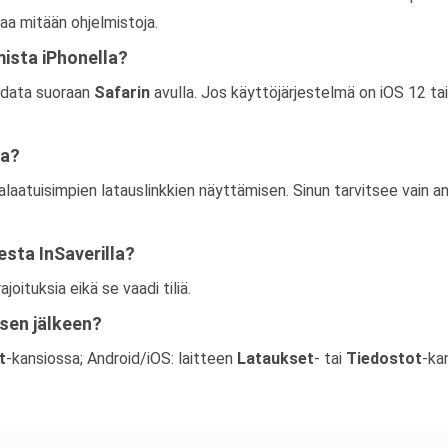
taa mitään ohjelmistoja.
ista iPhonella?
ladata suoraan
Safarin
avulla. Jos käyttöjärjestelmä on iOS 12 t
la?
ealaatuisimpien latauslinkkien näyttämisen. Sinun tarvitsee vain 
sta InSaverilla?
ajoituksia eikä se vaadi tiliä.
sen jälkeen?
t
-kansiossa; Android/iOS: laitteen
Lataukset
- tai
Tiedostot
-ka