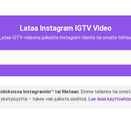
Lataa Instagram IGTV Video
Lataa IGTV-videoita julkisilta Instagram-tileiltä tai omalta tililtäs
 sidoksissa Instagramiin™ tai Metaan
. Emme tallenna tai omist
aa yksityisyyttä – tukee vain julkista sisältöä.
Lue lisää käyttöehdo