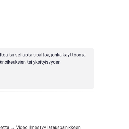
töä tai sellaista sisältöä, jonka käyttöön ja
jänoikeuksien tai yksityisyyden
ketta → Video ilmestyy latauspainikkeen