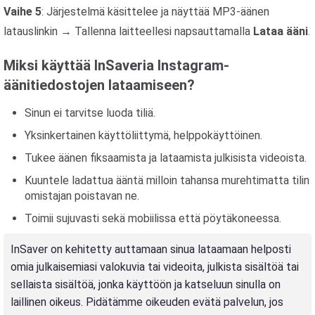
Vaihe 5
: Järjestelmä käsittelee ja näyttää MP3-äänen
latauslinkin → Tallenna laitteellesi napsauttamalla
Lataa ääni
.
Miksi käyttää InSaveria Instagram-
äänitiedostojen lataamiseen?
Sinun ei tarvitse luoda tiliä.
Yksinkertainen käyttöliittymä, helppokäyttöinen.
Tukee äänen fiksaamista ja lataamista julkisista videoista.
Kuuntele ladattua ääntä milloin tahansa murehtimatta tilin
omistajan poistavan ne.
Toimii sujuvasti sekä mobiilissa että pöytäkoneessa.
InSaver on kehitetty auttamaan sinua lataamaan helposti
omia julkaisemiasi valokuvia tai videoita, julkista sisältöä tai
sellaista sisältöä, jonka käyttöön ja katseluun sinulla on
laillinen oikeus. Pidätämme oikeuden evätä palvelun, jos