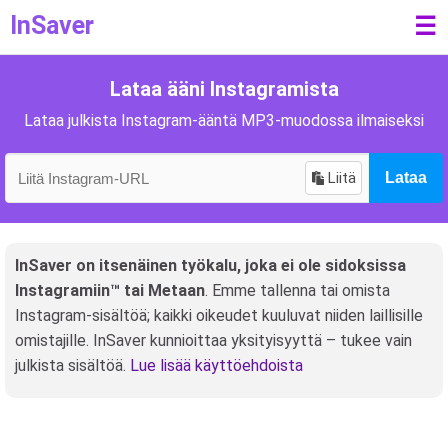
InSaver
☰
Lataa ääni Instagramista
Lataa julkista Instagram-ääntä MP3-muodossa ilmaiseksi
Liitä
Lataa
InSaver on itsenäinen työkalu, joka ei ole sidoksissa
Instagramiin™ tai Metaan
. Emme tallenna tai omista
Instagram-sisältöä; kaikki oikeudet kuuluvat niiden laillisille
omistajille. InSaver kunnioittaa yksityisyyttä – tukee vain
julkista sisältöä.
Lue lisää käyttöehdoista