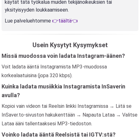
käytät tätä työkalua muiden tekijänoikeuksien tai
yksityisyyden loukkaamiseen.
Lue palveluehtomme
👉täältä👈
Usein Kysytyt Kysymykset
Missä muodossa voin ladata Instagram-äänen?
Voit ladata ääntä Instagramista MP3-muodossa
korkealaatuisina (jopa 320 kbps).
Kuinka ladata musiikkia Instagramista InSaverin
avulla?
Kopioi vain videon tai Reelsin linkki Instagramissa → Liitä se
InSaver.to-sivuston hakukenttään → Napauta Lataa → Valitse
Lataa ääni tallentaaksesi MP3-tiedoston.
Voinko ladata ääntä Reelsistä tai IGTV:stä?