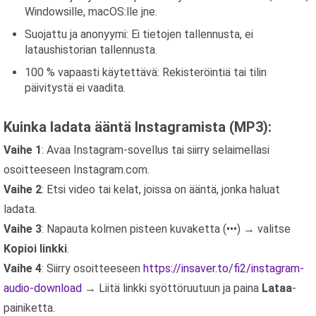
Windowsille, macOS:lle jne.
Suojattu ja anonyymi: Ei tietojen tallennusta, ei
lataushistorian tallennusta.
100 % vapaasti käytettävä: Rekisteröintiä tai tilin
päivitystä ei vaadita.
Kuinka ladata ääntä Instagramista (MP3):
Vaihe 1
: Avaa Instagram-sovellus tai siirry selaimellasi
osoitteeseen Instagram.com.
Vaihe 2
: Etsi video tai kelat, joissa on ääntä, jonka haluat
ladata.
Vaihe 3
: Napauta kolmen pisteen kuvaketta (•••) → valitse
Kopioi linkki
.
Vaihe 4
: Siirry osoitteeseen
https://insaver.to/fi2/instagram-
audio-download
→ Liitä linkki syöttöruutuun ja paina
Lataa
-
painiketta.