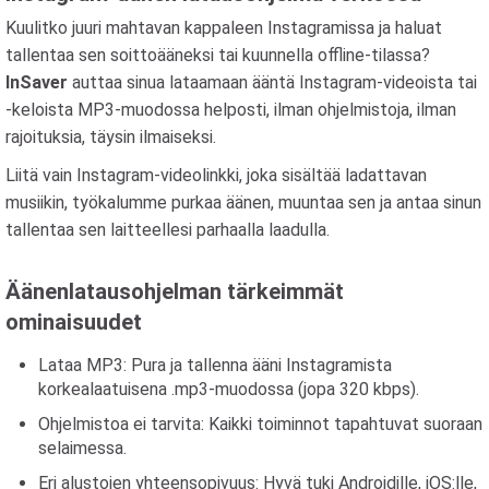
Kuulitko juuri mahtavan kappaleen Instagramissa ja haluat
tallentaa sen soittoääneksi tai kuunnella offline-tilassa?
InSaver
auttaa sinua lataamaan ääntä Instagram-videoista tai
-keloista MP3-muodossa helposti, ilman ohjelmistoja, ilman
rajoituksia, täysin ilmaiseksi.
Liitä vain Instagram-videolinkki, joka sisältää ladattavan
musiikin, työkalumme purkaa äänen, muuntaa sen ja antaa sinun
tallentaa sen laitteellesi parhaalla laadulla.
Äänenlatausohjelman tärkeimmät
ominaisuudet
Lataa MP3: Pura ja tallenna ääni Instagramista
korkealaatuisena .mp3-muodossa (jopa 320 kbps).
Ohjelmistoa ei tarvita: Kaikki toiminnot tapahtuvat suoraan
selaimessa.
Eri alustojen yhteensopivuus: Hyvä tuki Androidille, iOS:lle,