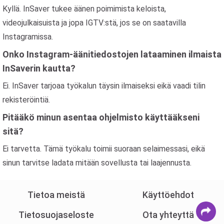
Kyllä. InSaver tukee äänen poimimista keloista,
videojulkaisuista ja jopa IGTV:stä, jos se on saatavilla
Instagramissa.
Onko Instagram-äänitiedostojen lataaminen ilmaista
InSaverin kautta?
Ei. InSaver tarjoaa työkalun täysin ilmaiseksi eikä vaadi tilin
rekisteröintiä.
Pitääkö minun asentaa ohjelmisto käyttääkseni
sitä?
Ei tarvetta. Tämä työkalu toimii suoraan selaimessasi, eikä
sinun tarvitse ladata mitään sovellusta tai laajennusta.
Tietoa meistä
Käyttöehdot
Tietosuojaseloste
Ota yhteyttä