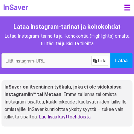
InSaver
☰
Lataa Instagram-tarinat ja kohokohdat
Lataa Instagram-tarinoita ja -kohokohtia (Highlights) omalta
tililtäsi tai julkisilta tileiltä
Liitä
Lataa
InSaver on itsenäinen työkalu, joka ei ole sidoksissa
Instagramiin™ tai Metaan
. Emme tallenna tai omista
Instagram-sisältöä; kaikki oikeudet kuuluvat niiden laillisille
omistajille. InSaver kunnioittaa yksityisyyttä – tukee vain
julkista sisältöä.
Lue lisää käyttöehdoista