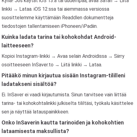
Kyllä! Jos käytät iOS 13:a tai uudempaa, avaa Safari → Liitä
linkki → Lataa. iOS 12:ssa tai aiemmassa versiossa
suosittelemme käyttämään Readdlen dokumentteja
tiedostojen tallentamiseen iPhoneen/iPadiin.
Kuinka ladata tarina tai kohokohdat Android-
laitteeseen?
Kopioi Instagram-linkki → Avaa selain Androidissa → Siirry
osoitteeseen InSaver.to → Liitä linkki → Lataa.
Pitääkö minun kirjautua sisään Instagram-tililleni
ladatakseni sisältöä?
Ei. InSaver ei vaadi kirjautumista. Sinun tarvitsee vain liittää
tarina- tai kohokohtalinkki julkiselta tililtäsi, työkalu käsittelee
sen ja näyttää latauspainikkeen.
Onko InSaverin kautta tarinoiden ja kohokohtien
lataamisesta maksullista?