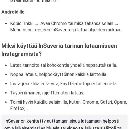
lataamiseen normaalisti.
Androidille:
Kopioi linkki → Avaa Chrome tai mikä tahansa selain →
Mene osoitteeseen InSaver.to ja lataa ohjeiden mukaan.
Miksi käyttää InSaveria tarinan lataamiseen
Instagramista?
Lataa tarinoita tai kohokohtia yhdellä napsautuksella.
Nopea lataus, helppokäyttöinen kaikilla laitteilla.
Instagram-tiliä ei tarvita, käyttäjätietoja ei tallenneta.
Täysin ilmainen, rajoittamaton lataus.
Toimii hyvin kaikilla selaimilla, kuten: Chrome, Safari, Opera,
Firefox,...
InSaver on kehitetty auttamaan sinua lataamaan helposti
omia julkaisemiasi valokuvia tai videoita, julkista sisältöä tai