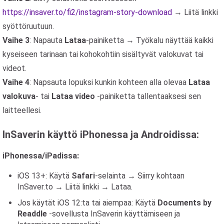
https://insaver.to/fi2/instagram-story-download
→ Liitä linkki
syöttöruutuun.
Vaihe 3
: Napauta
Lataa
-painiketta → Työkalu näyttää kaikki
kyseiseen tarinaan tai kohokohtiin sisältyvät valokuvat tai
videot.
Vaihe 4
: Napsauta lopuksi kunkin kohteen alla olevaa
Lataa
valokuva
- tai
Lataa video
-painiketta tallentaaksesi sen
laitteellesi.
InSaverin käyttö iPhonessa ja Androidissa:
iPhonessa/iPadissa:
iOS 13+: Käytä
Safari
-selainta → Siirry kohtaan
InSaver.to → Liitä linkki → Lataa.
Jos käytät iOS 12:ta tai aiempaa: Käytä
Documents by
Readdle
-sovellusta InSaverin käyttämiseen ja