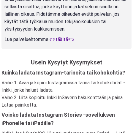
sellaista sisältöä, jonka käyttöön ja katseluun sinulla on
laillinen oikeus. Pidätämme oikeuden evätä palvelun, jos
käytät tätä työkalua muiden tekijänoikeuksien tai
yksityisyyden loukkaamiseen.
Lue palveluehtomme
👉täältä👈
Usein Kysytyt Kysymykset
Kuinka ladata Instagram-tarinoita tai kohokohtia?
Vaihe 1: Avaa ja kopioi Instagramissa tarina tai kohokohdat -
linkki, jonka haluat ladata.
Vaihe 2: Liitä kopioitu linkki InSaverin hakukenttään ja paina
Lataa-painiketta.
Voinko ladata Instagram Stories -sovelluksen
iPhonelle tai iPadille?