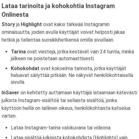
Lataa tarinoita ja kohokohtia Instagram
Onlinesta
Story
ja
Highlight
ovat kaksi tärkeää Instagramin
ominaisuutta, joiden avulla käyttäjät voivat helposti jakaa
hetkiä ja tallentaa suosikkihetkensä omilla sivuillaan.
Tarina
ovat viestejä, jotka kestävät vain 24 tuntia, minkä
jälkeen ne poistetaan automaattisesti.
Kohokohdat
ovat kokoelma tarinoita, jotka käyttäjät
haluavat säilyttää pitkään. Ne näkyvät henkilökohtaisella
sivulla.
InSaver
on kehitetty auttamaan käyttäjiä lataamaan kätevästi
julkista Instagram-sisältöä tai sellaista sisältöä, jonka
käyttöön heillä on laillinen oikeus, henkilökohtaista katselua
varten.
Lataa Instagram-tarina valokuvana tai videona.
Lataa sisältöä julkisista kohokohdista (Highlights) vain