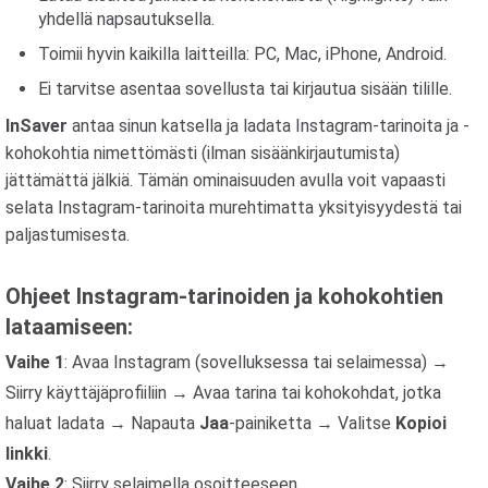
yhdellä napsautuksella.
Toimii hyvin kaikilla laitteilla: PC, Mac, iPhone, Android.
Ei tarvitse asentaa sovellusta tai kirjautua sisään tilille.
InSaver
antaa sinun katsella ja ladata Instagram-tarinoita ja -
kohokohtia nimettömästi (ilman sisäänkirjautumista)
jättämättä jälkiä. Tämän ominaisuuden avulla voit vapaasti
selata Instagram-tarinoita murehtimatta yksityisyydestä tai
paljastumisesta.
Ohjeet Instagram-tarinoiden ja kohokohtien
lataamiseen:
Vaihe 1
: Avaa Instagram (sovelluksessa tai selaimessa) →
Siirry käyttäjäprofiiliin → Avaa tarina tai kohokohdat, jotka
haluat ladata → Napauta
Jaa
-painiketta → Valitse
Kopioi
linkki
.
Vaihe 2
: Siirry selaimella osoitteeseen