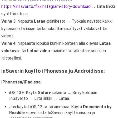
https://insaver.to/fi2/instagram-story-download
→ Liitä linkki
syöttöruutuun.
Vaihe 3
: Napauta
Lataa
-painiketta → Työkalu näyttää kaikki
kyseiseen tarinaan tai kohokohtiin sisältyvät valokuvat tai
videot.
Vaihe 4
: Napsauta lopuksi kunkin kohteen alla olevaa
Lataa
valokuva
- tai
Lataa video
-painiketta tallentaaksesi sen
laitteellesi.
InSaverin käyttö iPhonessa ja Androidissa:
iPhonessa/iPadissa:
iOS 13+: Käytä
Safari
-selainta → Siirry kohtaan
InSaver.to → Liitä linkki → Lataa.
Jos käytät iOS 12:ta tai aiempaa: Käytä
Documents by
Readdle
-sovellusta InSaverin käyttämiseen ja