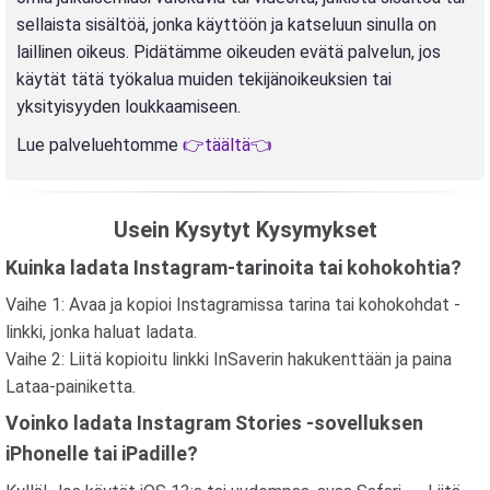
sellaista sisältöä, jonka käyttöön ja katseluun sinulla on
laillinen oikeus. Pidätämme oikeuden evätä palvelun, jos
käytät tätä työkalua muiden tekijänoikeuksien tai
yksityisyyden loukkaamiseen.
Lue palveluehtomme
👉täältä👈
Usein Kysytyt Kysymykset
Kuinka ladata Instagram-tarinoita tai kohokohtia?
Vaihe 1: Avaa ja kopioi Instagramissa tarina tai kohokohdat -
linkki, jonka haluat ladata.
Vaihe 2: Liitä kopioitu linkki InSaverin hakukenttään ja paina
Lataa-painiketta.
Voinko ladata Instagram Stories -sovelluksen
iPhonelle tai iPadille?