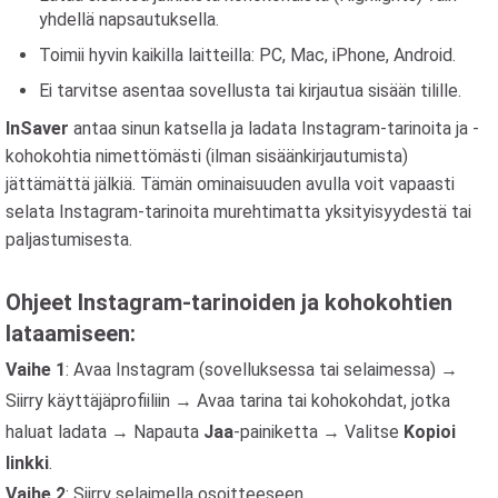
yhdellä napsautuksella.
Toimii hyvin kaikilla laitteilla: PC, Mac, iPhone, Android.
Ei tarvitse asentaa sovellusta tai kirjautua sisään tilille.
InSaver
antaa sinun katsella ja ladata Instagram-tarinoita ja -
kohokohtia nimettömästi (ilman sisäänkirjautumista)
jättämättä jälkiä. Tämän ominaisuuden avulla voit vapaasti
selata Instagram-tarinoita murehtimatta yksityisyydestä tai
paljastumisesta.
Ohjeet Instagram-tarinoiden ja kohokohtien
lataamiseen:
Vaihe 1
: Avaa Instagram (sovelluksessa tai selaimessa) →
Siirry käyttäjäprofiiliin → Avaa tarina tai kohokohdat, jotka
haluat ladata → Napauta
Jaa
-painiketta → Valitse
Kopioi
linkki
.
Vaihe 2
: Siirry selaimella osoitteeseen