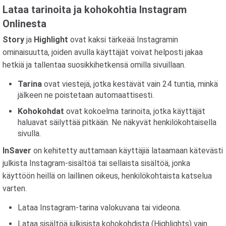
Lataa tarinoita ja kohokohtia Instagram
Onlinesta
Story
ja
Highlight
ovat kaksi tärkeää Instagramin
ominaisuutta, joiden avulla käyttäjät voivat helposti jakaa
hetkiä ja tallentaa suosikkihetkensä omilla sivuillaan.
Tarina
ovat viestejä, jotka kestävät vain 24 tuntia, minkä
jälkeen ne poistetaan automaattisesti.
Kohokohdat
ovat kokoelma tarinoita, jotka käyttäjät
haluavat säilyttää pitkään. Ne näkyvät henkilökohtaisella
sivulla.
InSaver
on kehitetty auttamaan käyttäjiä lataamaan kätevästi
julkista Instagram-sisältöä tai sellaista sisältöä, jonka
käyttöön heillä on laillinen oikeus, henkilökohtaista katselua
varten.
Lataa Instagram-tarina valokuvana tai videona.
Lataa sisältöä julkisista kohokohdista (Highlights) vain