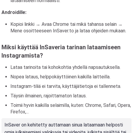
lataamiseen normaalisti.
Androidille:
Kopioi linkki → Avaa Chrome tai mikä tahansa selain →
Mene osoitteeseen InSaver.to ja lataa ohjeiden mukaan.
Miksi käyttää InSaveria tarinan lataamiseen
Instagramista?
Lataa tarinoita tai kohokohtia yhdellä napsautuksella.
Nopea lataus, helppokäyttöinen kaikilla laitteilla.
Instagram-tiliä ei tarvita, käyttäjätietoja ei tallenneta.
Täysin ilmainen, rajoittamaton lataus.
Toimii hyvin kaikilla selaimilla, kuten: Chrome, Safari, Opera,
Firefox,...
InSaver on kehitetty auttamaan sinua lataamaan helposti
omia julkaisemiasi valokuvia tai videoita, julkista sisältöä tai