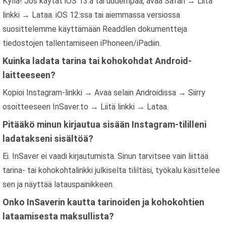
Kyllä! Jos käytät iOS 13:a tai uudempaa, avaa Safari → Liitä
linkki → Lataa. iOS 12:ssa tai aiemmassa versiossa
suosittelemme käyttämään Readdlen dokumentteja
tiedostojen tallentamiseen iPhoneen/iPadiin.
Kuinka ladata tarina tai kohokohdat Android-
laitteeseen?
Kopioi Instagram-linkki → Avaa selain Androidissa → Siirry
osoitteeseen InSaver.to → Liitä linkki → Lataa.
Pitääkö minun kirjautua sisään Instagram-tililleni
ladatakseni sisältöä?
Ei. InSaver ei vaadi kirjautumista. Sinun tarvitsee vain liittää
tarina- tai kohokohtalinkki julkiselta tililtäsi, työkalu käsittelee
sen ja näyttää latauspainikkeen.
Onko InSaverin kautta tarinoiden ja kohokohtien
lataamisesta maksullista?