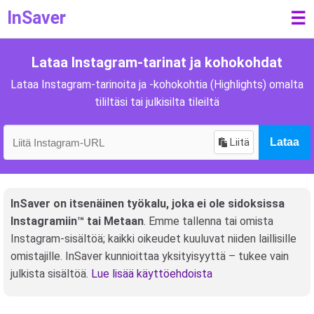
InSaver
☰
Lataa Instagram-tarinat ja kohokohdat
Lataa Instagram-tarinoita ja -kohokohtia (Highlights) omalta
tililtäsi tai julkisilta tileiltä
Liitä
Lataa
InSaver on itsenäinen työkalu, joka ei ole sidoksissa
Instagramiin™ tai Metaan
. Emme tallenna tai omista
Instagram-sisältöä; kaikki oikeudet kuuluvat niiden laillisille
omistajille. InSaver kunnioittaa yksityisyyttä – tukee vain
julkista sisältöä.
Lue lisää käyttöehdoista