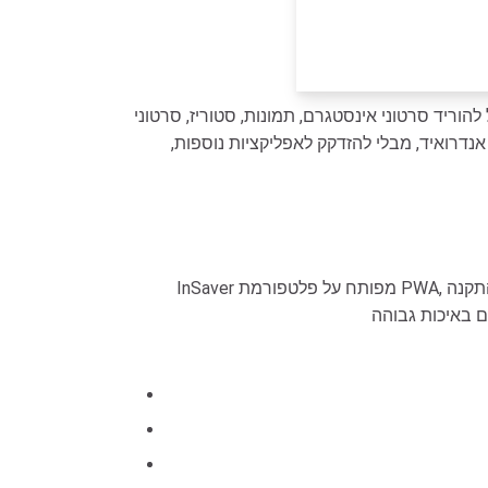
ות, סטוריז, סרטוני IGTV ופרופילים. זו הסיבה ש-InSaver נחשבת לאמינה
נדרואיד, מבלי להזדקק לאפליקציות נוספות,
InSaver מפותח על פלטפורמת PWA, המאפשרת למשתמשים לגשת אליו ולהשתמש בו ישירות במספר מכשירים כגون טלפונים, טאבלטים או מחשבים ללא התקנה