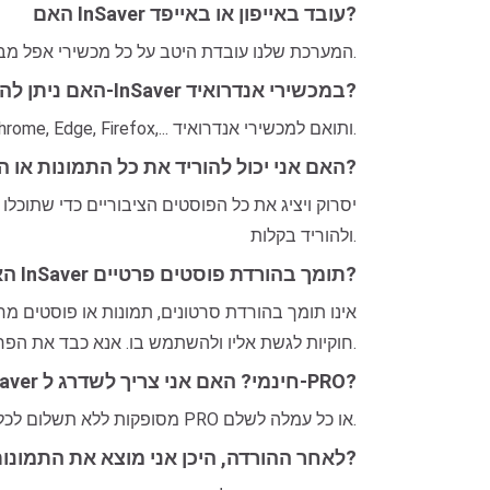
האם InSaver עובד באייפון או באייפד?
כן. ניתן לגשת ל-InSaver ישירות דרך ספארי או כל דפדפן ב-iOS. המערכת שלנו עובדת היטב על כל מכשירי אפל מבלי להתקין אפליקציות נוספות.
האם ניתן להשתמש ב-InSaver במכשירי אנדרואיד?
בהחלט. InSaver פועל בכל הדפדפנים הניידים כמו Chrome, Edge, Firefox,... ותואם למכשירי אנדרואיד.
האם אני יכול להוריד את כל התמונות או הסרטונים מהפרופיל של מישהו?
ולהוריד בקלות.
האם InSaver תומך בהורדת פוסטים פרטיים?
חוקיות לגשת אליו ולהשתמש בו. אנא כבד את הפרטיות, זכויות היוצרים והתנאים של אינסטגרם בעת השימוש בשירות.
האם InSaver חינמי? האם אני צריך לשדרג ל-PRO?
בחינם לחלוטיน. כל התכונות ב-InSaver מסופקות ללא תשלום לכל המשתמשים. אין תוכנית PRO או כל עמלה לשלם.
לאחר ההורדה, היכן אני מוצא את התמונות או הסרטונים?