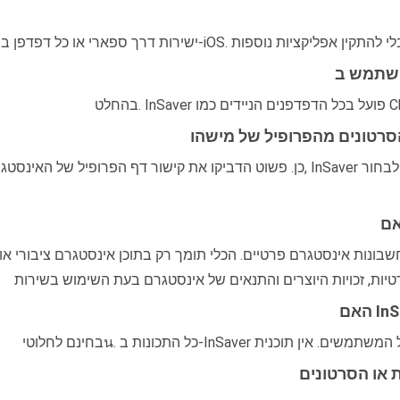
כן. פשוט הדביקו את קישור דף הפרופיל של האינסטגרם של החשבון שברצונכם להוריד לכלי 