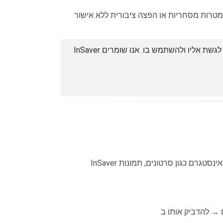
טרות מסחריות או הפצה ציבורית ללא אישור
InSaver מפותח במטרה לסייע לך להוריד בקלות תמונות או סרטונים שפורסמו על ידך, תוכן ציבורי או תוכן שיש לך זכויות חוקיות לגשת אליו ולהשתמש בו. אנו שומרים
InSaver הוא כלי מקוון המאפשר לך להוריד תוכן ציבורי מאינסטגרם כגון סרטונים, תמונות, reels, stories, IGTV ומרקורים (highlights). אתה רק צריך לספק קישור