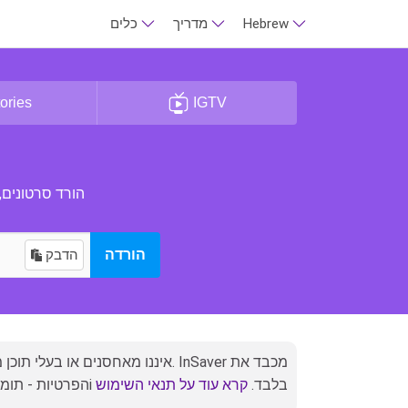
Hebrew
מדריך
כלים
ories
IGTV
הורד סרטונים,
הורדה
הדבק
הפרטיות - תומך בתוכן ציבורi בלבד.
קרא עוד על תנאי השימוש