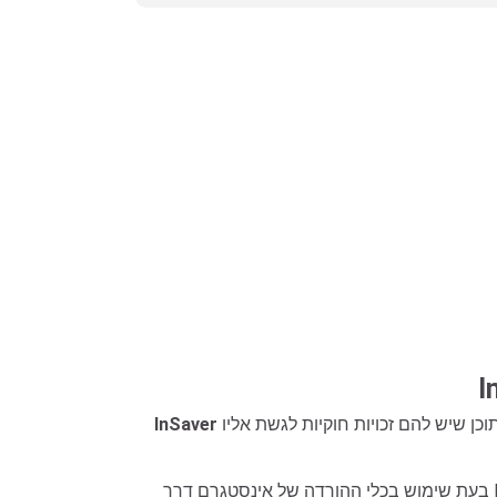
הוא כלי מקוון להורדה מאינסטגרם שפותח כדי לעזור למשתמשים להוריד בקלות תמונות וסרטוני אינסטגרם ציבוריים או תוכן שיש להם זכויות חוקיות לגשת אליו
InSaver
בעת שימוש בכלי ההורדה של אינסטגרם דרך InSaver, אינך צריך להתחבר או ליצור קישור לחשבון האינסטגרם שלך. כל שעליך לעשות הוא להעתיק ולהדביק את קישור