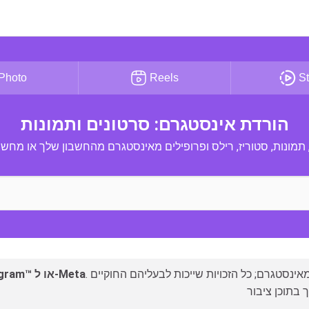
Photo
Reels
St
הורדת אינסטגרם: סרטונים ותמונות
 תמונות, סטוריז, רילס ופרופילים מאינסטגרם מהחשבון שלך או מחשבו
. איננו מאחסנים או בעלי תוכן מאינסטגרם; כל הזכויות שייכות לבעליהם החוקיים. InSaver מכבד את
InSaver הוא כלי עצמאי, אינו קשור ל-Instagram™ או ל-Meta