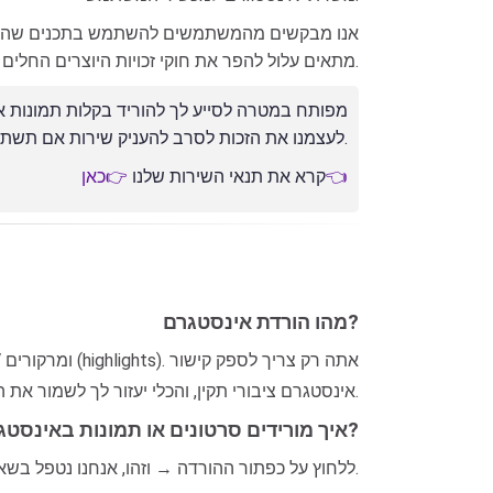
אנו מבקשים מהמשתמשים להשתמש בתכנים שהורדו 
מתאים עלול להפר את חוקי זכויות היוצרים החלים.
לעצמנו את הזכות לסרב להעניק שירות אם תשתמש בכלי זה כדי להפר זכויות יוצרים או פרטיות של אחרים.
👉כאן👈
קרא את תנאי השירות שלנו
מהו הורדת אינסטגרם?
אינסטגרם ציבורי תקין, והכלי יעזור לך לשמור את התוכן במהירות ובחינם.
איך מורידים סרטונים או תמונות באינסטגרם?
אתם רק צריכים להעתיק את קישור הפוסט באינסטגרם → להדביק אותו ב-InSaver → ללחוץ על כפתור ההורדה → וזהו, אנחנו נטפל בשאר.