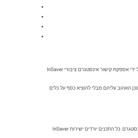
InSaver אינו דורש כלל התקנת אפליקציות או תוספים. אתה יכול לשמור את התוכן המועדף עליך בקלות ובחינם לחלוטיن, פשוט על ידי אספקת קישור אינסטגרם ציבורי
ן האהוב עליהם מבלי להוציא כסף על כלים
InSaver אינה קשורה, מיוצגת או ממומנת על ידי אינסטגרם או מטה. אנחנו לא מארחים, מעתיקים או מפקחים על תוכן כלשהו מאינסטגרם. כל התכנים יורדים ישירות