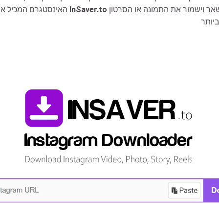
וללחוץ על כפתור ההורדה. הכלי יטפל אוטומטית בשאר וישמור את התמונה או הסרטון
InSaver.to
האינסטגרם המכיל את הסרטון או התמונה שברצונך להוריד לתוך כלי