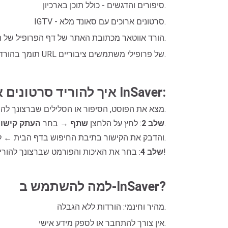
סיפורים והדגשים - כולל תוכן בארכיון.
IGTV - סרטונים ארוכים עם סאונד מלא.
הורד אווטאר מכתובת האתר של דף הפרופיל של המשתמש.
תומך בהורדת תמונות וסרטוני פוסטים מכתובות URL של פרופילי משתמשים ציבוריים.
איך להוריד סרטונים או תמונות מאינסטגרם באמצעות InSaver:
: פתח את אפליקציית אינסטגרם או עבור אל Instagram.com ← מצא את הפוסט, הסיפור או הסלילים שברצונך להוריד.
כדי לקבל את הנתיב לתוכן שאתה צריך.
שלב 2
: לחץ על הלחצן
שתף
→ בחר
העתק קישור
.
והדבק את הקישור בתיבת החיפוש בדף הבית ← ל
וסיימת!
שלב 4
: בחר את האיכות והפורמט שברצונך להוריד
למה להשתמש ב-InSaver?
מהיר וחינמי: הורדות ללא הגבלה.
אין צורך להתחבר או לספק מידע אישי.