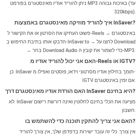
ניתן להוריד אודיו מאינסטגרם בפורמט MP3 באיכות גבוהה (עד
320kbps).
איך להוריד מוזיקה מאינסטגרם באמצעות InSaver?
פשוט העתיקו את הסרטון או את הקישור ל-Reels באינסטגרם →
הדבקו אותו בתיבת החיפוש ב-InSaver.to → לחצו על Download
→ בחר Download Audio כדי לשמור את קובץ ה-MP3.
האם אני יכול להוריד אודיו מ-Reels או IGTV?
כן. InSaver תומך בחילוץ אודיו מסרטוני וידאו, פוסטים ואפילו מ-
IGTV אם זמין באינסטגרם.
האם הורדת אודיו מאינסטגרם דרך InSaver היא בחינם?
לא. InSaver מציעה את הכלי בחינם לחלוטין ואינה דורשת רישום
חשבון.
האם אני צריך להתקין תוכנה כדי להשתמש בו?
אין צורך. כלי זה עובד ישירות בדפדפן שלך, אין צורך להוריד