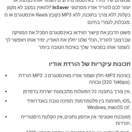
שמעתם שיר נהדר באינסטגרם ורוצים לשמור אותו כצלצול או
יעזור לכם להוריד אודיו מסרטוני
InSaver
להאזין במצב לא מקוון?
אינסטגרם או מ-Reels כקובץ MP3 בקלות, ללא צורך בתוכנה, ללא
מגבלות, לגמרי בחינם.
פשוט הדבק את קישור הווידאו באינסטגרם המכיל את המוזיקה
שברצונך להוריד, הכלי שלנו יחלץ את האודיו, ימיר אותו ויאפשר לך
לשמור אותו במכשיר שלך באיכות הטובה ביותר.
תכונות עיקריות של הורדת אודיו
הורדת MP3: חלץ ושמור אודיו מאינסטגרם כ-MP3 באיכות
גבוהה (עד 320kbps).
אין צורך בתוכנה: כל הפעולות מתבצעות ישירות בדפדפן.
תאימות בין פלטפורמות: תמיכה טובה באנדרואיד, iOS,
Windows, macOS וכו'.
מאובטח ואנונימי: אין אחסון נתונים, אין הקלטת היסטוריית
הורדות.