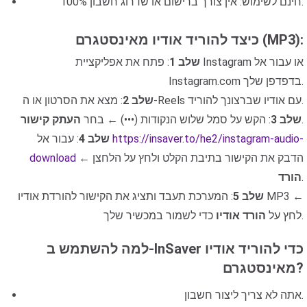
100% חינם לשימוש: אין צורך ברישום או שדרוג חשבון.
כיצד להוריד אודיו מאינסטגרם (MP3):
שלב 1
: פתח את אפליקציית Instagram או עבור אל
Instagram.com בדפדפן שלך.
: מצא את הסרטון או ה-Reels עם אודיו שברצונך להוריד.
שלב 2
.
שלב 3
: הקש על סמל שלוש הנקודות (•••) ← בחר
העתק קישור
https://insaver.to/he2/instagram-audio-
: עבור אל
שלב 4
← הדבק את הקישור בתיבת הקלט ולחץ על הלחצן
download
.
הורד
שלב 5
: המערכת תעבד ותציג את הקישור להורדת אודיו MP3 ←
כדי לשמור במכשיר שלך.
לחץ על
הורד אודיו
למה להשתמש ב-InSaver כדי להוריד אודיו
מאינסטגרם?
אתה לא צריך ליצור חשבון.