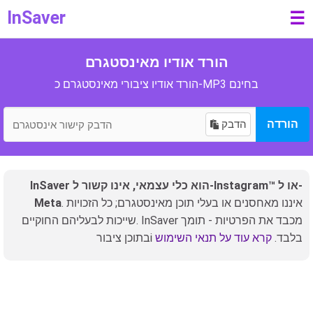
InSaver
☰
הורד אודיו מאינסטגרם
הורד אודיו ציבורי מאינסטגרם כ-MP3 בחינם
הורדה
הדבק
InSaver הוא כלי עצמאי, אינו קשור ל-Instagram™ או ל-
. איננו מאחסנים או בעלי תוכן מאינסטגרם; כל הזכויות
Meta
שייכות לבעליהם החוקיים. InSaver מכבד את הפרטיות - תומך
בתוכן ציבורi בלבד.
קרא עוד על תנאי השימוש