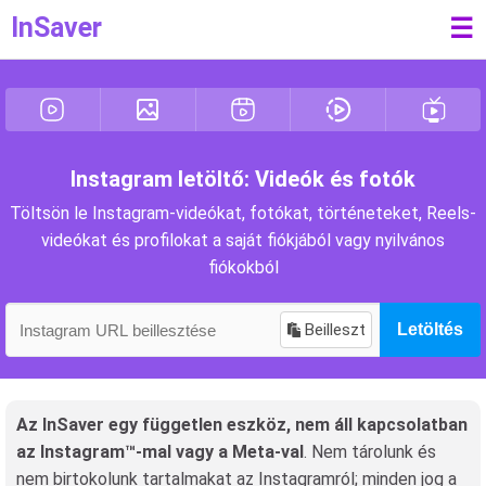
InSaver
☰
Instagram letöltő: Videók és fotók
Töltsön le Instagram-videókat, fotókat, történeteket, Reels-
videókat és profilokat a saját fiókjából vagy nyilvános
fiókokból
Beilleszt
Letöltés
Az InSaver egy független eszköz, nem áll kapcsolatban
az Instagram™-mal vagy a Meta-val
. Nem tárolunk és
nem birtokolunk tartalmakat az Instagramról; minden jog a