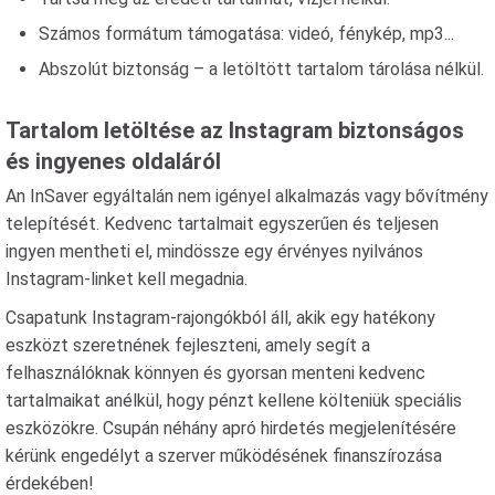
Számos formátum támogatása: videó, fénykép, mp3...
Abszolút biztonság – a letöltött tartalom tárolása nélkül.
Tartalom letöltése az Instagram biztonságos
és ingyenes oldaláról
An InSaver egyáltalán nem igényel alkalmazás vagy bővítmény
telepítését. Kedvenc tartalmait egyszerűen és teljesen
ingyen mentheti el, mindössze egy érvényes nyilvános
Instagram-linket kell megadnia.
Csapatunk Instagram-rajongókból áll, akik egy hatékony
eszközt szeretnének fejleszteni, amely segít a
felhasználóknak könnyen és gyorsan menteni kedvenc
tartalmaikat anélkül, hogy pénzt kellene költeniük speciális
eszközökre. Csupán néhány apró hirdetés megjelenítésére
kérünk engedélyt a szerver működésének finanszírozása
érdekében!