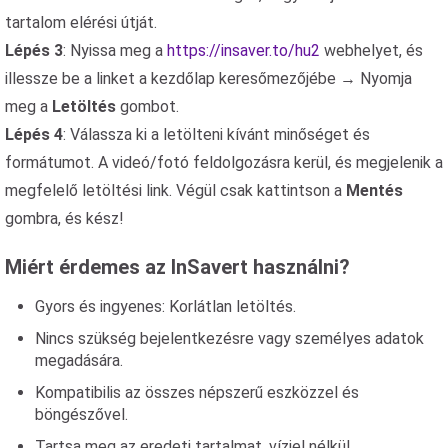
tartalom elérési útját.
Lépés 3
: Nyissa meg a
https://insaver.to/hu2
webhelyet, és
illessze be a linket a kezdőlap keresőmezőjébe → Nyomja
meg a
Letöltés
gombot.
Lépés 4
: Válassza ki a letölteni kívánt minőséget és
formátumot. A videó/fotó feldolgozásra kerül, és megjelenik a
megfelelő letöltési link. Végül csak kattintson a
Mentés
gombra, és kész!
Miért érdemes az InSavert használni?
Gyors és ingyenes: Korlátlan letöltés.
Nincs szükség bejelentkezésre vagy személyes adatok
megadására.
Kompatibilis az összes népszerű eszközzel és
böngészővel.
Tartsa meg az eredeti tartalmat, vízjel nélkül.