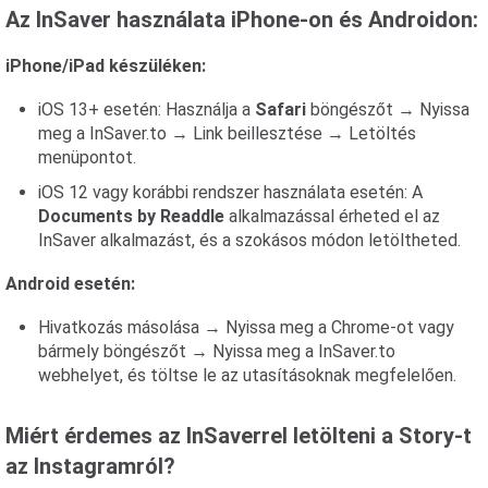
Az InSaver használata iPhone-on és Androidon:
iPhone/iPad készüléken:
iOS 13+ esetén: Használja a
Safari
böngészőt → Nyissa
meg a InSaver.to → Link beillesztése → Letöltés
menüpontot.
iOS 12 vagy korábbi rendszer használata esetén: A
Documents by Readdle
alkalmazással érheted el az
InSaver alkalmazást, és a szokásos módon letöltheted.
Android esetén:
Hivatkozás másolása → Nyissa meg a Chrome-ot vagy
bármely böngészőt → Nyissa meg a InSaver.to
webhelyet, és töltse le az utasításoknak megfelelően.
Miért érdemes az InSaverrel letölteni a Story-t
az Instagramról?