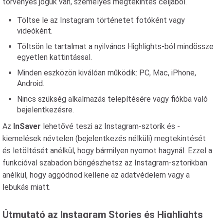
törvényes joguk van, személyes megtekintés céljából.
Töltse le az Instagram történetet fotóként vagy
videóként.
Töltsön le tartalmat a nyilvános Highlights-ból mindössze
egyetlen kattintással.
Minden eszközön kiválóan működik: PC, Mac, iPhone,
Android.
Nincs szükség alkalmazás telepítésére vagy fiókba való
bejelentkezésre.
Az
InSaver
lehetővé teszi az Instagram-sztorik és -
kiemelések névtelen (bejelentkezés nélküli) megtekintését
és letöltését anélkül, hogy bármilyen nyomot hagynál. Ezzel a
funkcióval szabadon böngészhetsz az Instagram-sztorikban
anélkül, hogy aggódnod kellene az adatvédelem vagy a
lebukás miatt.
Útmutató az Instagram Stories és Highlights