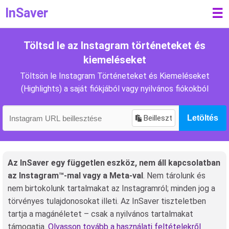
InSaver
☰
Töltsd le az Instagram történeteket és
kiemeléseket
Töltsön le Instagram Történeteket és Kiemeléseket
(Highlights) a saját fiókjából vagy nyilvános fiókokból
Beilleszt
Letöltés
Az InSaver egy független eszköz, nem áll kapcsolatban
az Instagram™-mal vagy a Meta-val
. Nem tárolunk és
nem birtokolunk tartalmakat az Instagramról; minden jog a
törvényes tulajdonosokat illeti. Az InSaver tiszteletben
tartja a magánéletet – csak a nyilvános tartalmakat
támogatja.
Olvasson tovább a használati feltételekről