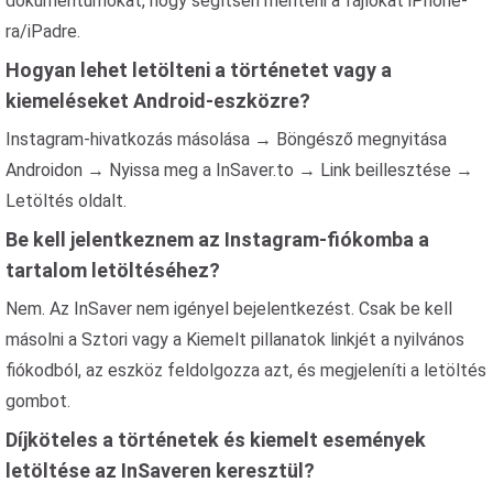
dokumentumokat, hogy segítsen menteni a fájlokat iPhone-
ra/iPadre.
Hogyan lehet letölteni a történetet vagy a
kiemeléseket Android-eszközre?
Instagram-hivatkozás másolása → Böngésző megnyitása
Androidon → Nyissa meg a InSaver.to → Link beillesztése →
Letöltés oldalt.
Be kell jelentkeznem az Instagram-fiókomba a
tartalom letöltéséhez?
Nem. Az InSaver nem igényel bejelentkezést. Csak be kell
másolni a Sztori vagy a Kiemelt pillanatok linkjét a nyilvános
fiókodból, az eszköz feldolgozza azt, és megjeleníti a letöltés
gombot.
Díjköteles a történetek és kiemelt események
letöltése az InSaveren keresztül?