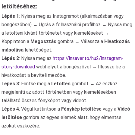
letöltéséhez:
Lépés 1
: Nyissa meg az Instagramot (alkalmazásban vagy
böngészőben) → Ugrás a felhasználói profilhoz → Nyissa meg
a letölteni kívánt történetet vagy kiemeléseket →
Koppintson a
Megosztás
gombra → Válassza a
Hivatkozás
másolása
lehetőséget.
Lépés 2
: Nyissa meg az
https://insaver.to/hu2/instagram-
story-download
webhelyet a böngészővel → Illessze be a
hivatkozást a beviteli mezőbe.
Lépés 3
: Érintse meg a
Letöltés
gombot → Az eszköz
megjeleníti az adott történetben vagy kiemelésekben
található összes fényképet vagy videót.
Lépés 4
: Végül kattintson a
Fénykép letöltése
vagy a
Videó
letöltése
gombra az egyes elemek alatt, hogy elmentse
azokat eszközére.