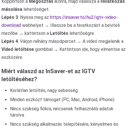
Koppintson a
Megosztás
ikonra, majd válassza a
Hivatkozás
másolása
lehetőséget.
Lépés 3
: Nyissa meg az
https://insaver.to/hu2/igtv-video-
download
webhelyet → Illessze be a hivatkozást a beviteli
mezőbe → kattintson a
Letöltés
lehetőségre.
Lépés 4
: Várjon néhány másodpercet → A videó megjelenik a
Videó letöltése
gombbal → Kattintson ide, hogy elmentse az
eszközére.
Miért válaszd az InSaver-et az IGTV
letöltéséhez?
Korlátlan letöltés, nagy sebesség.
Minden eszközt támogat (PC, Mac, Android, iPhone).
Nincs szükség fiókra, nincsenek felhasználói adatok
tárolva.
Nincs szükség alkalmazás telepítésére, kényelmes és