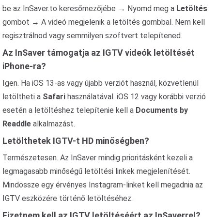
be az InSaver.to keresőmezőjébe → Nyomd meg a
Letöltés
gombot → A videó megjelenik a letöltés gombbal. Nem kell
regisztrálnod vagy semmilyen szoftvert telepítened.
Az InSaver támogatja az IGTV videók letöltését
iPhone-ra?
Igen. Ha iOS 13-as vagy újabb verziót használ, közvetlenül
letöltheti a
Safari
használatával. iOS 12 vagy korábbi verzió
esetén a letöltéshez telepítenie kell a
Documents by
Readdle
alkalmazást.
Letölthetek IGTV-t HD minőségben?
Természetesen. Az InSaver mindig prioritásként kezeli a
legmagasabb minőségű letöltési linkek megjelenítését.
Mindössze egy érvényes Instagram-linket kell megadnia az
IGTV eszközére történő letöltéséhez.
Fizetnem kell az IGTV letöltéséért az InSaverrel?