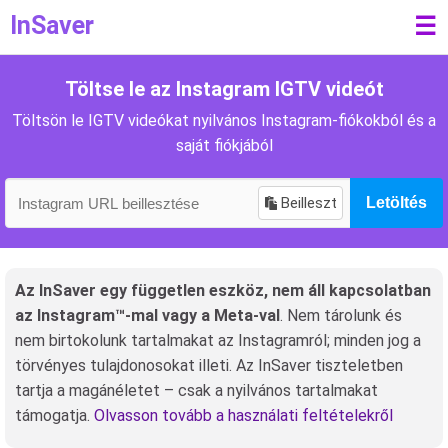
InSaver
☰
Töltse le az Instagram IGTV videót
Töltsön le IGTV videókat nyilvános Instagram-fiókokból és a
saját fiókjából
Beilleszt
Letöltés
Az InSaver egy független eszköz, nem áll kapcsolatban
az Instagram™-mal vagy a Meta-val
. Nem tárolunk és
nem birtokolunk tartalmakat az Instagramról; minden jog a
törvényes tulajdonosokat illeti. Az InSaver tiszteletben
tartja a magánéletet – csak a nyilvános tartalmakat
támogatja.
Olvasson tovább a használati feltételekről