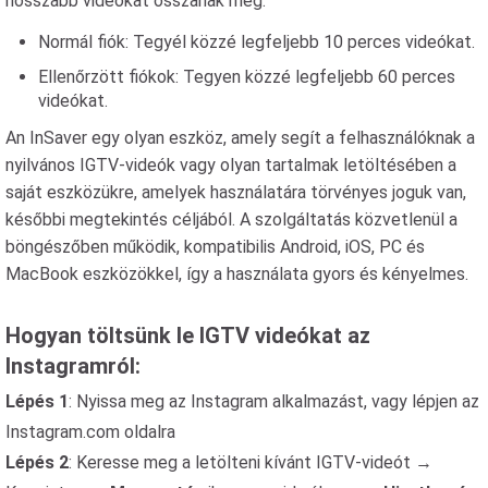
hosszabb videókat osszanak meg.
Normál fiók: Tegyél közzé legfeljebb 10 perces videókat.
Ellenőrzött fiókok: Tegyen közzé legfeljebb 60 perces
videókat.
An InSaver egy olyan eszköz, amely segít a felhasználóknak a
nyilvános IGTV-videók vagy olyan tartalmak letöltésében a
saját eszközükre, amelyek használatára törvényes joguk van,
későbbi megtekintés céljából. A szolgáltatás közvetlenül a
böngészőben működik, kompatibilis Android, iOS, PC és
MacBook eszközökkel, így a használata gyors és kényelmes.
Hogyan töltsünk le IGTV videókat az
Instagramról:
Lépés 1
: Nyissa meg az Instagram alkalmazást, vagy lépjen az
Instagram.com oldalra
Lépés 2
: Keresse meg a letölteni kívánt IGTV-videót →