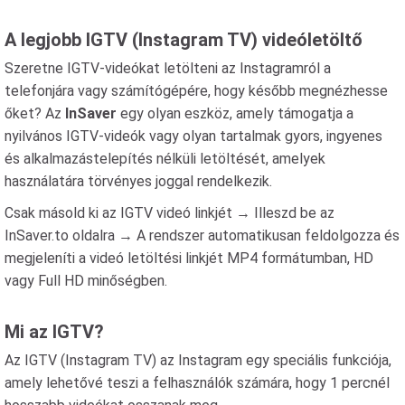
A legjobb IGTV (Instagram TV) videóletöltő
Szeretne IGTV-videókat letölteni az Instagramról a
telefonjára vagy számítógépére, hogy később megnézhesse
őket? Az
InSaver
egy olyan eszköz, amely támogatja a
nyilvános IGTV-videók vagy olyan tartalmak gyors, ingyenes
és alkalmazástelepítés nélküli letöltését, amelyek
használatára törvényes joggal rendelkezik.
Csak másold ki az IGTV videó linkjét → Illeszd be az
InSaver.to oldalra → A rendszer automatikusan feldolgozza és
megjeleníti a videó letöltési linkjét MP4 formátumban, HD
vagy Full HD minőségben.
Mi az IGTV?
Az IGTV (Instagram TV) az Instagram egy speciális funkciója,
amely lehetővé teszi a felhasználók számára, hogy 1 percnél