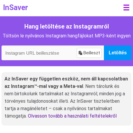
InSaver
☰
Hang letöltése az Instagramról
Töltsön le nyilvános Instagram hangfájlokat MP3-ként ingyen
Beilleszt
Letöltés
Az InSaver egy független eszköz, nem áll kapcsolatban
az Instagram™-mal vagy a Meta-val
. Nem tárolunk és
nem birtokolunk tartalmakat az Instagramról; minden jog a
törvényes tulajdonosokat illeti. Az InSaver tiszteletben
tartja a magánéletet – csak a nyilvános tartalmakat
támogatja.
Olvasson tovább a használati feltételekről