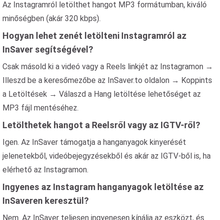
Az Instagramról letölthet hangot MP3 formátumban, kiváló
minőségben (akár 320 kbps).
Hogyan lehet zenét letölteni Instagramról az
InSaver segítségével?
Csak másold ki a videó vagy a Reels linkjét az Instagramon →
Illeszd be a keresőmezőbe az InSaver.to oldalon → Koppints
a Letöltések → Válaszd a Hang letöltése lehetőséget az
MP3 fájl mentéséhez.
Letölthetek hangot a Reelsről vagy az IGTV-ről?
Igen. Az InSaver támogatja a hanganyagok kinyerését
jelenetekből, videóbejegyzésekből és akár az IGTV-ből is, ha
elérhető az Instagramon.
Ingyenes az Instagram hanganyagok letöltése az
InSaveren keresztül?
Nem. Az InSaver teljesen ingyenesen kínálja az eszközt, és