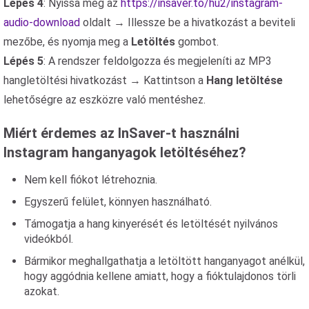
Lépés 4
: Nyissa meg az
https://insaver.to/hu2/instagram-
audio-download
oldalt → Illessze be a hivatkozást a beviteli
mezőbe, és nyomja meg a
Letöltés
gombot.
Lépés 5
: A rendszer feldolgozza és megjeleníti az MP3
hangletöltési hivatkozást → Kattintson a
Hang letöltése
lehetőségre az eszközre való mentéshez.
Miért érdemes az InSaver-t használni
Instagram hanganyagok letöltéséhez?
Nem kell fiókot létrehoznia.
Egyszerű felület, könnyen használható.
Támogatja a hang kinyerését és letöltését nyilvános
videókból.
Bármikor meghallgathatja a letöltött hanganyagot anélkül,
hogy aggódnia kellene amiatt, hogy a fióktulajdonos törli
azokat.