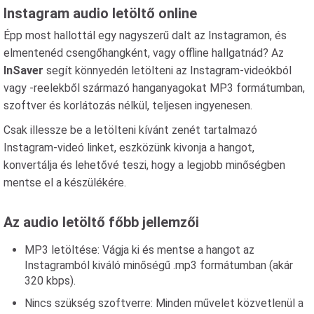
Instagram audio letöltő online
Épp most hallottál egy nagyszerű dalt az Instagramon, és
elmentenéd csengőhangként, vagy offline hallgatnád? Az
InSaver
segít könnyedén letölteni az Instagram-videókból
vagy -reelekből származó hanganyagokat MP3 formátumban,
szoftver és korlátozás nélkül, teljesen ingyenesen.
Csak illessze be a letölteni kívánt zenét tartalmazó
Instagram-videó linket, eszközünk kivonja a hangot,
konvertálja és lehetővé teszi, hogy a legjobb minőségben
mentse el a készülékére.
Az audio letöltő főbb jellemzői
MP3 letöltése: Vágja ki és mentse a hangot az
Instagramból kiváló minőségű .mp3 formátumban (akár
320 kbps).
Nincs szükség szoftverre: Minden művelet közvetlenül a