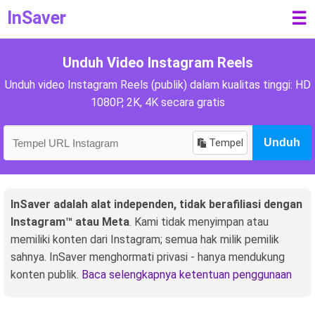
InSaver
☰
Unduh Video Instagram Reels
Unduh video Instagram Reels (publik) dalam kualitas tinggi: HD
1080P, 2K, 4K secara gratis
Tempel
Unduh
InSaver adalah alat independen, tidak berafiliasi dengan
Instagram™ atau Meta
. Kami tidak menyimpan atau
memiliki konten dari Instagram; semua hak milik pemilik
sahnya. InSaver menghormati privasi - hanya mendukung
konten publik.
Baca selengkapnya ketentuan penggunaan