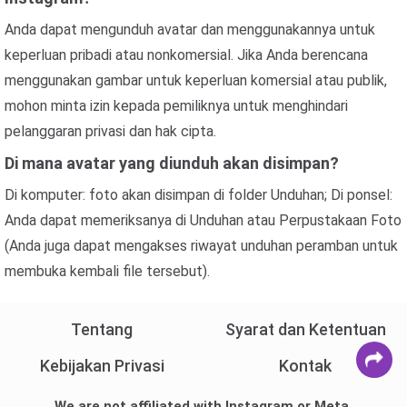
Anda dapat mengunduh avatar dan menggunakannya untuk
keperluan pribadi atau nonkomersial. Jika Anda berencana
menggunakan gambar untuk keperluan komersial atau publik,
mohon minta izin kepada pemiliknya untuk menghindari
pelanggaran privasi dan hak cipta.
Di mana avatar yang diunduh akan disimpan?
Di komputer: foto akan disimpan di folder Unduhan; Di ponsel:
Anda dapat memeriksanya di Unduhan atau Perpustakaan Foto
(Anda juga dapat mengakses riwayat unduhan peramban untuk
membuka kembali file tersebut).
Tentang
Syarat dan Ketentuan
Kebijakan Privasi
Kontak
We are not affiliated with Instagram or Meta.