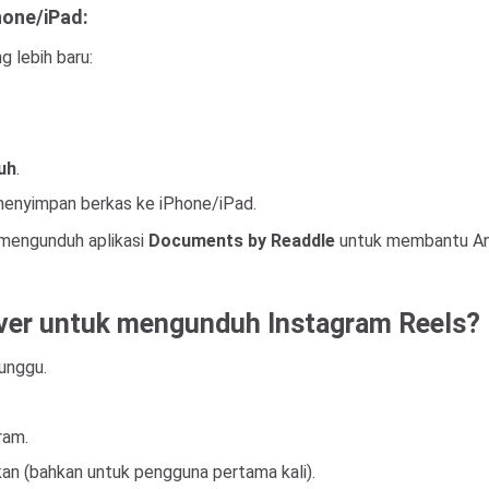
hone/iPad:
g lebih baru:
uh
.
enyimpan berkas ke iPhone/iPad.
mengunduh aplikasi
Documents by Readdle
untuk membantu And
er untuk mengunduh Instagram Reels?
unggu.
ram.
an (bahkan untuk pengguna pertama kali).