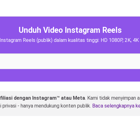
Unduh Video Instagram Reels
Instagram Reels (publik) dalam kualitas tinggi: HD 1080P, 2K, 4K 
afiliasi dengan Instagram™ atau Meta
. Kami tidak menyimpan a
i privasi - hanya mendukung konten publik.
Baca selengkapnya k