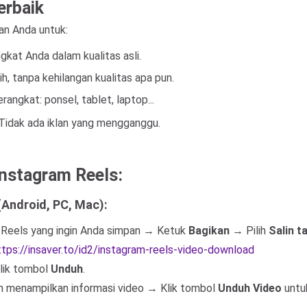
erbaik
n Anda untuk:
gkat Anda dalam kualitas asli.
, tanpa kehilangan kualitas apa pun.
ngkat: ponsel, tablet, laptop...
i. Tidak ada iklan yang mengganggu.
nstagram Reels:
Android, PC, Mac):
 Reels yang ingin Anda simpan → Ketuk
Bagikan
→ Pilih
Salin t
ttps://insaver.to/id2/instagram-reels-video-download
Klik tombol
Unduh
.
n menampilkan informasi video → Klik tombol
Unduh Video
untu