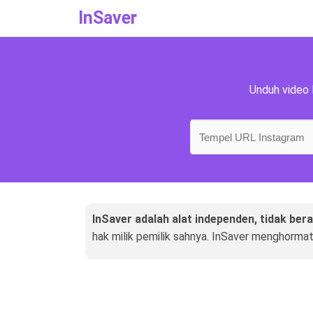
InSaver
Unduh video 
InSaver adalah alat independen, tidak ber
hak milik pemilik sahnya. InSaver menghormat