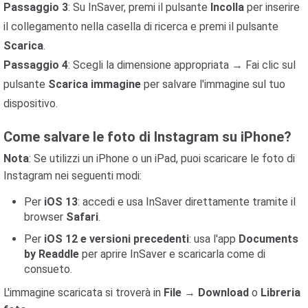
Passaggio 3
: Su InSaver, premi il pulsante
Incolla
per inserire
il collegamento nella casella di ricerca e premi il pulsante
Scarica
.
Passaggio 4
: Scegli la dimensione appropriata → Fai clic sul
pulsante
Scarica immagine
per salvare l'immagine sul tuo
dispositivo.
Come salvare le foto di Instagram su iPhone?
Nota
: Se utilizzi un iPhone o un iPad, puoi scaricare le foto di
Instagram nei seguenti modi:
Per
iOS 13
: accedi e usa InSaver direttamente tramite il
browser
Safari
.
Per
iOS 12 e versioni precedenti
: usa l'app
Documents
by Readdle
per aprire InSaver e scaricarla come di
consueto.
L'immagine scaricata si troverà in
File
→
Download
o
Libreria