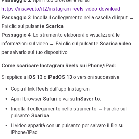
Passaggio 2
: Apri il tuo browser e vai su:
https://insaver.to/it2/instagram-reels-video-download
Passaggio 3
: Incolla il collegamento nella casella di input →
Fai clic sul pulsante
Scarica
.
Passaggio 4
: Lo strumento elaborerà e visualizzerà le
informazioni sul video → Fai clic sul pulsante
Scarica video
per salvarlo sul tuo dispositivo.
Come scaricare Instagram Reels su iPhone/iPad:
Si applica a
iOS 13
o
iPadOS 13
o versioni successive:
Copia il link Reels dall'app Instagram.
Apri il browser
Safari
e vai su
InSaver.to
.
Incolla il collegamento nello strumento → Fai clic sul
pulsante
Scarica
.
Il video apparirà con un pulsante per salvare il file su
iPhone/iPad.