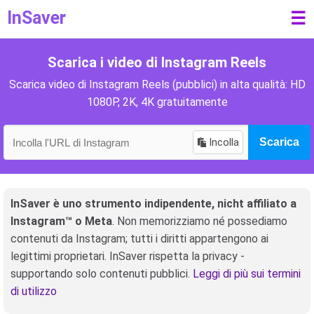
InSaver
☰
Scarica i video di Instagram Reels
Scarica video di Instagram Reels (pubblici) in alta qualità: HD
1080P, 2K, 4K gratuitamente
Incolla
Scarica
InSaver è uno strumento indipendente, nicht affiliato a
Instagram™ o Meta
. Non memorizziamo né possediamo
contenuti da Instagram; tutti i diritti appartengono ai
legittimi proprietari. InSaver rispetta la privacy -
supportando solo contenuti pubblici.
Leggi di più sui termini
di utilizzo