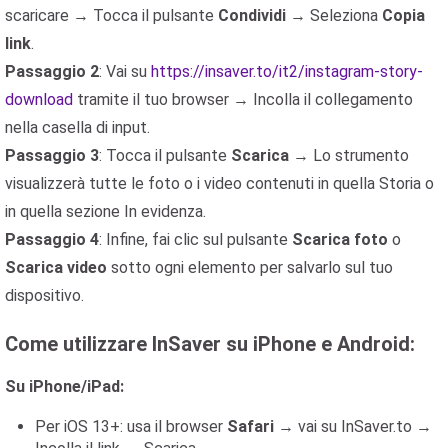
scaricare → Tocca il pulsante
Condividi
→ Seleziona
Copia
link
.
Passaggio 2
: Vai su
https://insaver.to/it2/instagram-story-
download
tramite il tuo browser → Incolla il collegamento
nella casella di input.
Passaggio 3
: Tocca il pulsante
Scarica
→ Lo strumento
visualizzerà tutte le foto o i video contenuti in quella Storia o
in quella sezione In evidenza.
Passaggio 4
: Infine, fai clic sul pulsante
Scarica foto
o
Scarica video
sotto ogni elemento per salvarlo sul tuo
dispositivo.
Come utilizzare InSaver su iPhone e Android:
Su iPhone/iPad:
Per iOS 13+: usa il browser
Safari
→ vai su InSaver.to →