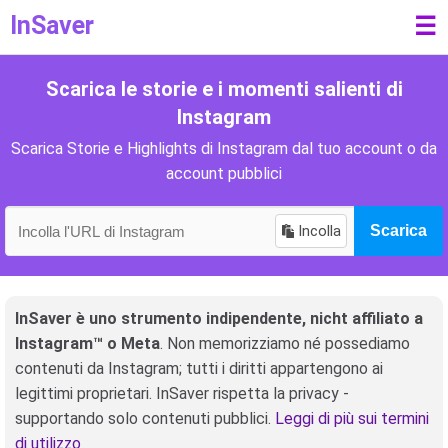
InSaver
☰
Scarica le storie e i momenti salienti di
Instagram
Scarica Storie e Highlights di Instagram dal tuo account o da
account pubblici
Incolla
Scarica
InSaver è uno strumento indipendente, nicht affiliato a
Instagram™ o Meta
. Non memorizziamo né possediamo
contenuti da Instagram; tutti i diritti appartengono ai
legittimi proprietari. InSaver rispetta la privacy -
supportando solo contenuti pubblici.
Leggi di più sui termini
di utilizzo