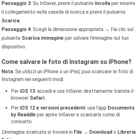
Passaggio 3
: Su InSaver, premi il pulsante
Incolla
per inserire
il collegamento nella casella di ricerca e premi il pulsante
Scarica
.
Passaggio 4
: Scegli la dimensione appropriata → Fai clic sul
pulsante
Scarica immagine
per salvare l'immagine sul tuo
dispositivo.
Come salvare le foto di Instagram su iPhone?
Nota
: Se utilizzi un iPhone o un iPad, puoi scaricare le foto di
Instagram nei seguenti modi:
Per
iOS 13
: accedi e usa InSaver direttamente tramite il
browser
Safari
.
Per
iOS 12 e versioni precedenti
: usa l'app
Documents
by Readdle
per aprire InSaver e scaricarla come di
consueto.
L'immagine scaricata si troverà in
File
→
Download
o
Libreria