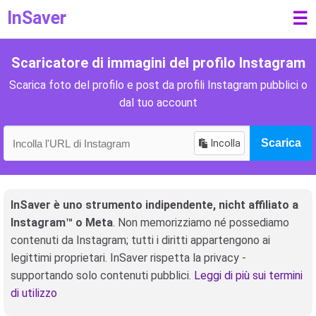
InSaver
☰
Scaricatore di immagini del profilo Instagram
Scarica foto del profilo e post da profili Instagram pubblici o
dal tuo account
Incolla
Scarica
InSaver è uno strumento indipendente, nicht affiliato a
Instagram™ o Meta
. Non memorizziamo né possediamo
contenuti da Instagram; tutti i diritti appartengono ai
legittimi proprietari. InSaver rispetta la privacy -
supportando solo contenuti pubblici.
Leggi di più sui termini
di utilizzo