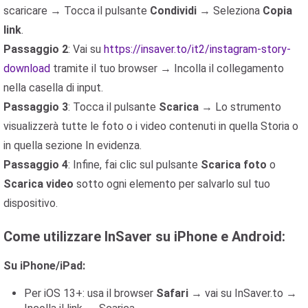
scaricare → Tocca il pulsante
Condividi
→ Seleziona
Copia
link
.
Passaggio 2
: Vai su
https://insaver.to/it2/instagram-story-
download
tramite il tuo browser → Incolla il collegamento
nella casella di input.
Passaggio 3
: Tocca il pulsante
Scarica
→ Lo strumento
visualizzerà tutte le foto o i video contenuti in quella Storia o
in quella sezione In evidenza.
Passaggio 4
: Infine, fai clic sul pulsante
Scarica foto
o
Scarica video
sotto ogni elemento per salvarlo sul tuo
dispositivo.
Come utilizzare InSaver su iPhone e Android:
Su iPhone/iPad:
Per iOS 13+: usa il browser
Safari
→ vai su InSaver.to →