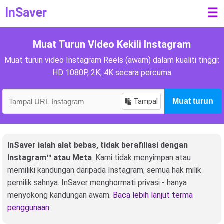
InSaver
☰
Muat Turun Video Kekili Instagram
Muat turun video Instagram Reels (awam) dalam kualiti tinggi:
HD 1080P, 2K, 4K secara percuma
Tampal
Muat turun
InSaver ialah alat bebas, tidak berafiliasi dengan
Instagram™ atau Meta
. Kami tidak menyimpan atau
memiliki kandungan daripada Instagram; semua hak milik
pemilik sahnya. InSaver menghormati privasi - hanya
menyokong kandungan awam.
Baca lebih lanjut terma
penggunaan