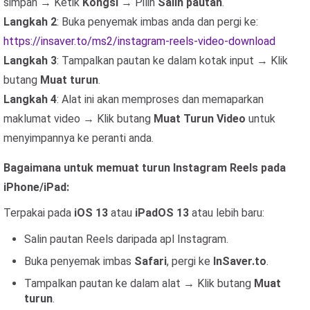
simpan → Ketik
Kongsi
→ Pilih
Salin pautan
.
Langkah 2
: Buka penyemak imbas anda dan pergi ke:
https://insaver.to/ms2/instagram-reels-video-download
Langkah 3
: Tampalkan pautan ke dalam kotak input → Klik
butang
Muat turun
.
Langkah 4
: Alat ini akan memproses dan memaparkan
maklumat video → Klik butang
Muat Turun Video
untuk
menyimpannya ke peranti anda.
Bagaimana untuk memuat turun Instagram Reels pada
iPhone/iPad:
Terpakai pada
iOS 13
atau
iPadOS 13
atau lebih baru:
Salin pautan Reels daripada apl Instagram.
Buka penyemak imbas
Safari
, pergi ke
InSaver.to
.
Tampalkan pautan ke dalam alat → Klik butang
Muat
turun
.