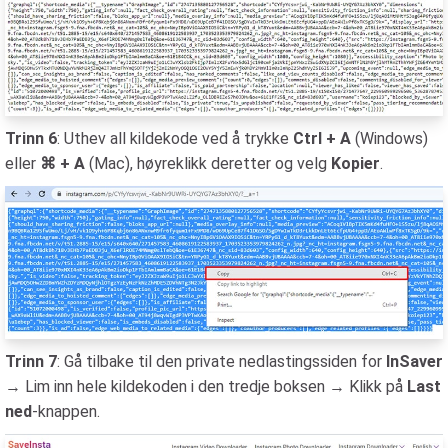
Trinn 6
: Uthev all kildekode ved å trykke
Ctrl + A
(Windows)
eller
⌘ + A
(Mac), høyreklikk deretter og velg
Kopier
.
Trinn 7
: Gå tilbake til den private nedlastingssiden for
InSaver
→ Lim inn hele kildekoden i den tredje boksen → Klikk på
Last
ned
-knappen.