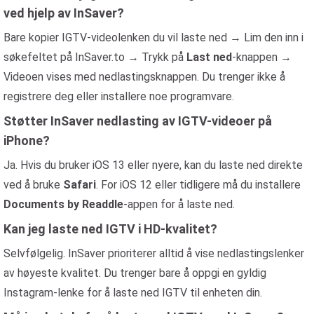
ved hjelp av InSaver?
Bare kopier IGTV-videolenken du vil laste ned → Lim den inn i
søkefeltet på InSaver.to → Trykk på
Last ned
-knappen →
Videoen vises med nedlastingsknappen. Du trenger ikke å
registrere deg eller installere noe programvare.
Støtter InSaver nedlasting av IGTV-videoer på
iPhone?
Ja. Hvis du bruker iOS 13 eller nyere, kan du laste ned direkte
ved å bruke
Safari
. For iOS 12 eller tidligere må du installere
Documents by Readdle
-appen for å laste ned.
Kan jeg laste ned IGTV i HD-kvalitet?
Selvfølgelig. InSaver prioriterer alltid å vise nedlastingslenker
av høyeste kvalitet. Du trenger bare å oppgi en gyldig
Instagram-lenke for å laste ned IGTV til enheten din.