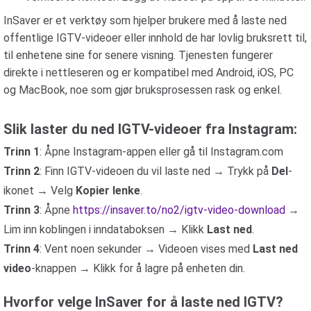
InSaver er et verktøy som hjelper brukere med å laste ned
offentlige IGTV-videoer eller innhold de har lovlig bruksrett til,
til enhetene sine for senere visning. Tjenesten fungerer
direkte i nettleseren og er kompatibel med Android, iOS, PC
og MacBook, noe som gjør bruksprosessen rask og enkel.
Slik laster du ned IGTV-videoer fra Instagram:
Trinn 1
: Åpne Instagram-appen eller gå til Instagram.com
Trinn 2
: Finn IGTV-videoen du vil laste ned → Trykk på
Del
-
ikonet → Velg
Kopier lenke
.
Trinn 3
: Åpne
https://insaver.to/no2/igtv-video-download
→
Lim inn koblingen i inndataboksen → Klikk
Last ned
.
Trinn 4
: Vent noen sekunder → Videoen vises med
Last ned
video
-knappen → Klikk for å lagre på enheten din.
Hvorfor velge InSaver for å laste ned IGTV?