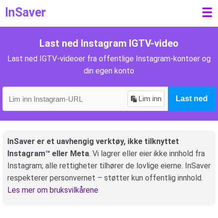
InSaver
☰
Last ned Instagram IGTV-video
Last ned IGTV-videoer fra offentlige Instagram-kontoer og
din egen konto
Lim inn
Last ned
InSaver er et uavhengig verktøy, ikke tilknyttet
Instagram™ eller Meta
. Vi lagrer eller eier ikke innhold fra
Instagram; alle rettigheter tilhører de lovlige eierne. InSaver
respekterer personvernet – støtter kun offentlig innhold.
Les mer om bruksvilkårene