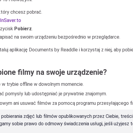
 który chcesz pobrać.
InSaver.to
rzycisk
Pobierz
.
zapisać na swoim urządzeniu bezpośrednio w przeglądarce.
luj aplikację Documents by Readdle i korzystaj z niej, aby pobier
ione filmy na swoje urządzenie?
je w trybie offline w dowolnym momencie.
wać pomysły lub udostępniać je prywatnie znajomym.
ciowym ani usuwać filmów za pomocą programu przesyłającego fi
pobierania zdjęć lub filmów opublikowanych przez Ciebie, treści
egamy sobie prawo do odmowy świadczenia usługi, jeśli użyjesz t