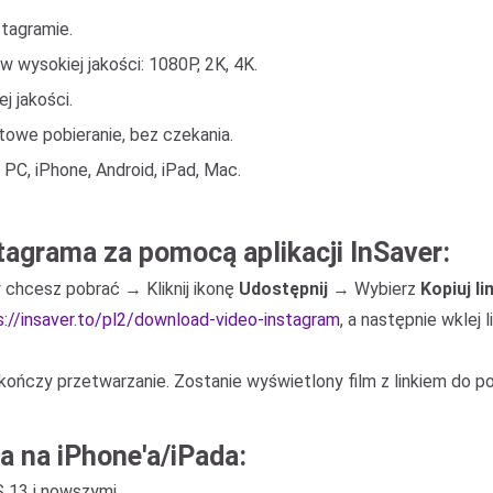
stagramie.
w wysokiej jakości: 1080P, 2K, 4K.
j jakości.
owe pobieranie, bez czekania.
PC, iPhone, Android, iPad, Mac.
stagrama za pomocą aplikacji InSaver:
y chcesz pobrać → Kliknij ikonę
Udostępnij
→ Wybierz
Kopiuj li
s://insaver.to/pl2/download-video-instagram
, a następnie wklej 
akończy przetwarzanie. Zostanie wyświetlony film z linkiem do po
a na iPhone'a/iPada:
 13 i nowszymi.