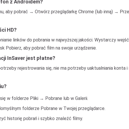
lefon z Androidem?
ilmu, aby pobrać → Otwórz przeglądarkę Chrome (lub inną) → Przejd
ści HD?
anie linków do pobrania w najwyższej jakości. Wystarczy wejść n
sk Pobierz, aby pobrać film na swoje urządzenie.
ji InSaver jest płatne?
otrzeby rejestrowania się, nie ma potrzeby uaktualniania konta i 
iu?
się w folderze Pliki → Pobrane lub w Galerii.
 domyślnym folderze Pobrane w Twojej przeglądarce.
ć historię pobrań i szybko znaleźć filmy.