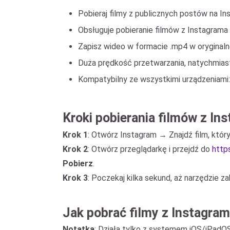
Pobieraj filmy z publicznych postów na In
Obsługuje pobieranie filmów z Instagrama 
Zapisz wideo w formacie .mp4 w oryginalne
Duża prędkość przetwarzania, natychmiast
Kompatybilny ze wszystkimi urządzeniami: 
Kroki pobierania filmów z In
Krok 1
: Otwórz Instagram → Znajdź film, któr
Krok 2
: Otwórz przeglądarkę i przejdź do
http
Pobierz
.
Krok 3
: Poczekaj kilka sekund, aż narzędzie z
Jak pobrać filmy z Instagram
Notatka
: Działa tylko z systemem iOS/iPadOS