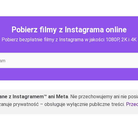
Pobierz filmy z Instagrama online
Pobierz bezpłatnie filmy z Instagrama w jakości 1080P, 2K i 4K
zane z Instagramem™ ani Meta
. Nie przechowujemy ani nie pos
 szanuje prywatność – obsługuje wyłącznie publiczne treści.
Przec