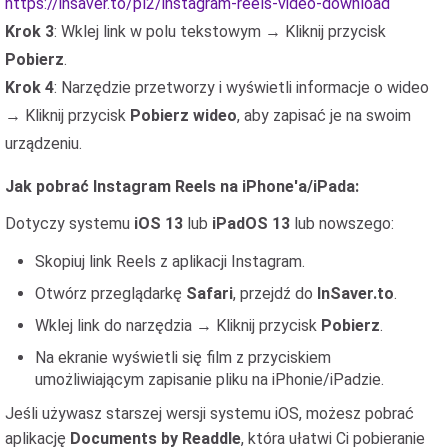
https://insaver.to/pl2/instagram-reels-video-download
Krok 3
: Wklej link w polu tekstowym → Kliknij przycisk
Pobierz
.
Krok 4
: Narzędzie przetworzy i wyświetli informacje o wideo
→ Kliknij przycisk
Pobierz wideo
, aby zapisać je na swoim
urządzeniu.
Jak pobrać Instagram Reels na iPhone'a/iPada:
Dotyczy systemu
iOS 13
lub
iPadOS 13
lub nowszego:
Skopiuj link Reels z aplikacji Instagram.
Otwórz przeglądarkę
Safari
, przejdź do
InSaver.to
.
Wklej link do narzędzia → Kliknij przycisk
Pobierz
.
Na ekranie wyświetli się film z przyciskiem
umożliwiającym zapisanie pliku na iPhonie/iPadzie.
Jeśli używasz starszej wersji systemu iOS, możesz pobrać
aplikację
Documents by Readdle
, która ułatwi Ci pobieranie