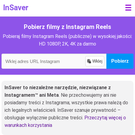
InSaver
☰
Pobierz filmy z Instagram Reels
Pobieraj filmy Instagram Reels (publiczne) w wysokiej jakości:
HD 1080P, 2K, 4K za darmo
Wklej
Pobierz
InSaver to niezależne narzędzie, niezwiązane z
Instagramem™ ani Meta
. Nie przechowujemy ani nie
posiadamy treści z Instagrama; wszystkie prawa należą do
ich legalnych właścicieli. InSaver szanuje prywatność –
obsługuje wyłącznie publiczne treści.
Przeczytaj więcej o
warunkach korzystania