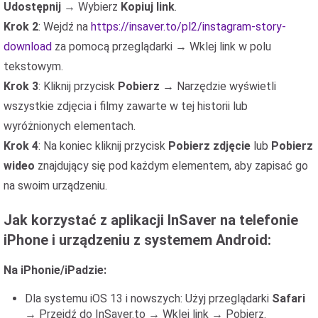
Udostępnij
→ Wybierz
Kopiuj link
.
Krok 2
: Wejdź na
https://insaver.to/pl2/instagram-story-
download
za pomocą przeglądarki → Wklej link w polu
tekstowym.
Krok 3
: Kliknij przycisk
Pobierz
→ Narzędzie wyświetli
wszystkie zdjęcia i filmy zawarte w tej historii lub
wyróżnionych elementach.
Krok 4
: Na koniec kliknij przycisk
Pobierz zdjęcie
lub
Pobierz
wideo
znajdujący się pod każdym elementem, aby zapisać go
na swoim urządzeniu.
Jak korzystać z aplikacji InSaver na telefonie
iPhone i urządzeniu z systemem Android:
Na iPhonie/iPadzie:
Dla systemu iOS 13 i nowszych: Użyj przeglądarki
Safari
→ Przejdź do InSaver.to → Wklej link → Pobierz.