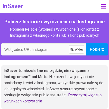
InSaver
☰
Pobierz historie i wyróżnienia na Instagramie
Pobieraj Relacje (Stories) i Wyróżnione (Highlights) z
Instagrama z własnego konta lub z kont publicznych
Wklej
Pobierz
InSaver to niezależne narzędzie, niezwiązane z
Instagramem™ ani Meta
. Nie przechowujemy ani nie
posiadamy treści z Instagrama; wszystkie prawa należą do
ich legalnych właścicieli. InSaver szanuje prywatność –
obsługuje wyłącznie publiczne treści.
Przeczytaj więcej o
warunkach korzystania