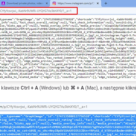
c klawisze
Ctrl + A
(Windows) lub
⌘ + A
(Mac), a następnie klikn