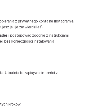
obierania z prywatnego konta na Instagramie,
esz je i je zatwierdziłeś).
ader
i postępować zgodnie z instrukcjami.
j, bez konieczności instalowania
a. Utrudnia to zapisywanie treści z
stych kroków: