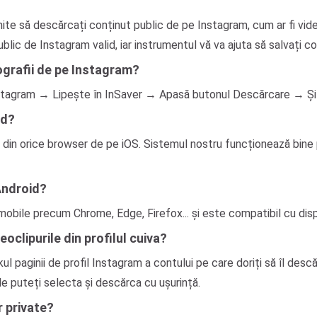
e să descărcați conținut public de pe Instagram, cum ar fi videocl
ublic de Instagram valid, iar instrumentul vă va ajuta să salvați con
ografii de pe Instagram?
 Instagram → Lipește în InSaver → Apasă butonul Descărcare → Și 
ad?
 din orice browser de pe iOS. Sistemul nostru funcționează bine 
 Android?
obile precum Chrome, Edge, Firefox... și este compatibil cu disp
oclipurile din profilul cuiva?
nkul paginii de profil Instagram a contului pe care doriți să îl desc
e puteți selecta și descărca cu ușurință.
 private?