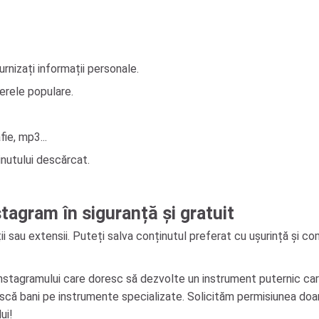
rnizați informații personale.
erele populare.
ie, mp3...
nutului descărcat.
tagram în siguranță și gratuit
i sau extensii. Puteți salva conținutul preferat cu ușurință și com
nstagramului care doresc să dezvolte un instrument puternic care s
uiască bani pe instrumente specializate. Solicităm permisiunea do
ui!