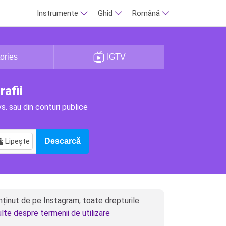
Instrumente
Ghid
Română
ories
IGTV
rafii
vs. sau din conturi publice
Lipește
Descarcă
ținut de pe Instagram; toate drepturile
ulte despre termenii de utilizare