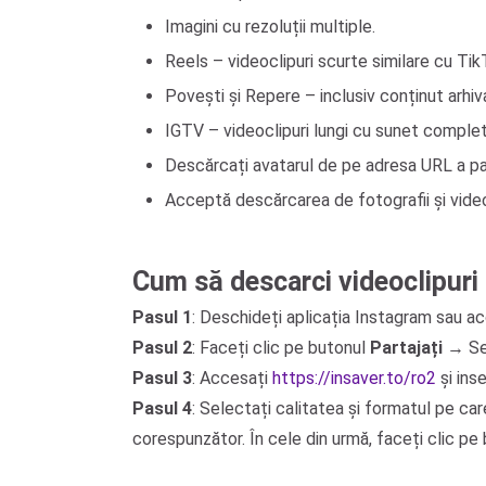
Imagini cu rezoluții multiple.
Reels – videoclipuri scurte similare cu Tik
Povești și Repere – inclusiv conținut arhiv
IGTV – videoclipuri lungi cu sunet complet
Descărcați avatarul de pe adresa URL a pagin
Acceptă descărcarea de fotografii și videocl
Cum să descarci videoclipuri 
Pasul 1
: Deschideți aplicația Instagram sau a
Pasul 2
: Faceți clic pe butonul
Partajați
→ Se
Pasul 3
: Accesați
https://insaver.to/ro2
și ins
Pasul 4
: Selectați calitatea și formatul pe car
corespunzător. În cele din urmă, faceți clic pe