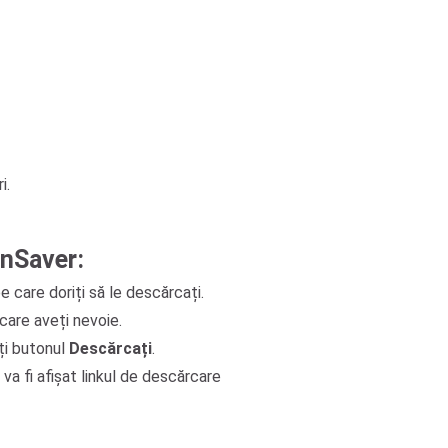
i.
InSaver:
 care doriți să le descărcați.
care aveți nevoie.
ți butonul
Descărcați
.
 va fi afișat linkul de descărcare