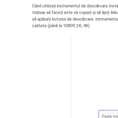
Când utilizați instrumentul de descărcare Inst
trebuie să faceți este să copiați și să lipiți l
să apăsați butonul de descărcare. Instrumentul 
calitate (până la 1080P, 2K, 4K).