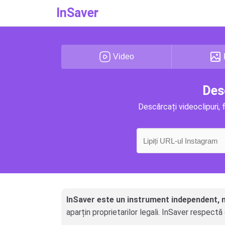
InSaver
Video
Desc
Descărcați videoclipuri, f
InSaver este un instrument independent, 
aparțin proprietarilor legali. InSaver respect