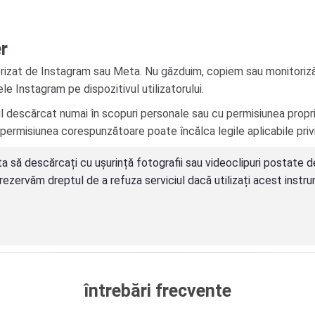
er
sorizat de Instagram sau Meta. Nu găzduim, copiem sau monitoriz
e Instagram pe dispozitivul utilizatorului.
l descărcat numai în scopuri personale sau cu permisiunea propriet
 permisiunea corespunzătoare poate încălca legile aplicabile privi
 să descărcați cu ușurință fotografii sau videoclipuri postate de
e rezervăm dreptul de a refuza serviciul dacă utilizați acest inst
întrebări frecvente