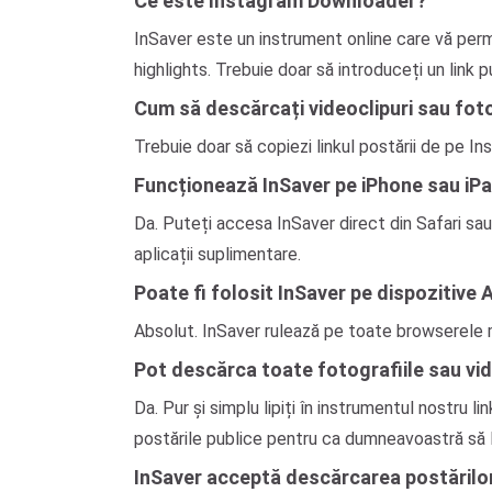
Ce este Instagram Downloader?
InSaver este un instrument online care vă permit
highlights. Trebuie doar să introduceți un link p
Cum să descărcați videoclipuri sau fot
Trebuie doar să copiezi linkul postării de pe
Funcționează InSaver pe iPhone sau iP
Da. Puteți accesa InSaver direct din Safari sau
aplicații suplimentare.
Poate fi folosit InSaver pe dispozitive
Absolut. InSaver rulează pe toate browserele m
Pot descărca toate fotografiile sau vide
Da. Pur și simplu lipiți în instrumentul nostru li
postările publice pentru ca dumneavoastră să l
InSaver acceptă descărcarea postărilor