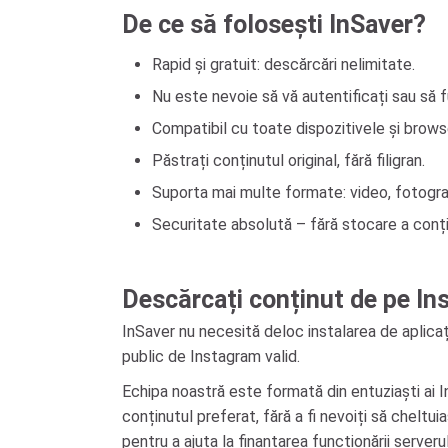
De ce să folosești InSaver?
Rapid și gratuit: descărcări nelimitate.
Nu este nevoie să vă autentificați sau să fu
Compatibil cu toate dispozitivele și brows
Păstrați conținutul original, fără filigran.
Suporta mai multe formate: video, fotograf
Securitate absolută – fără stocare a conți
Descărcați conținut de pe Ins
InSaver nu necesită deloc instalarea de aplicați
public de Instagram valid.
Echipa noastră este formată din entuziaști ai I
conținutul preferat, fără a fi nevoiți să chelt
pentru a ajuta la finanțarea funcționării serverul