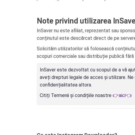
Note privind utilizarea InSav
InSaver nu este afiliat, reprezentat sau spon
conținutul este descărcat direct de pe serverel
Solicităm utilizatorilor să folosească conținutu
scopuri comerciale sau distribuție publică fără
InSaver este dezvoltat cu scopul de a vă ajuta
aveți drepturi legale de acces și utilizare. N
confidențialitatea altora.
Citiți Termenii și condițiile noastre
👉aici👈