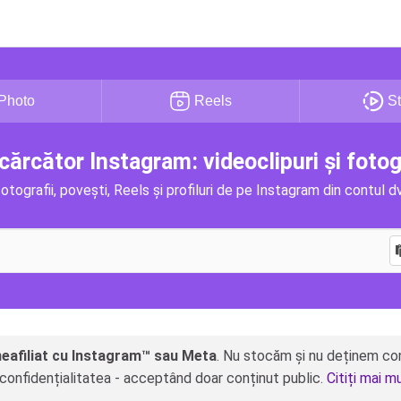
Photo
Reels
St
ărcător Instagram: videoclipuri și fotog
otografii, povești, Reels și profiluri de pe Instagram din contul d
neafiliat cu Instagram™ sau Meta
. Nu stocăm și nu deținem con
ă confidențialitatea - acceptând doar conținut public.
Citiți mai m