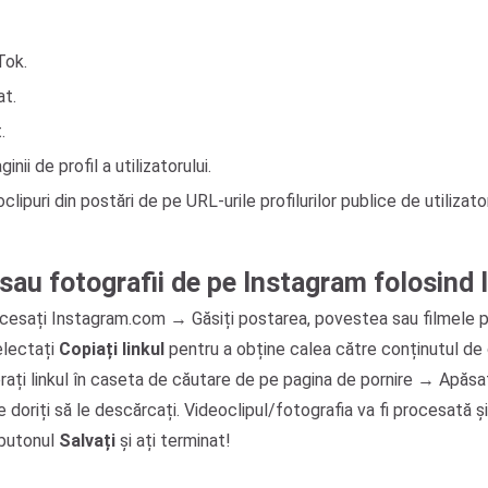
Tok.
at.
.
ii de profil a utilizatorului.
ipuri din postări de pe URL-urile profilurilor publice de utilizator
sau fotografii de pe Instagram folosind 
ccesați Instagram.com → Găsiți postarea, povestea sau filmele pe
lectați
Copiați linkul
pentru a obține calea către conținutul de 
erați linkul în caseta de căutare de pe pagina de pornire → Apăsa
e doriți să le descărcați. Videoclipul/fotografia va fi procesată și
 butonul
Salvați
și ați terminat!