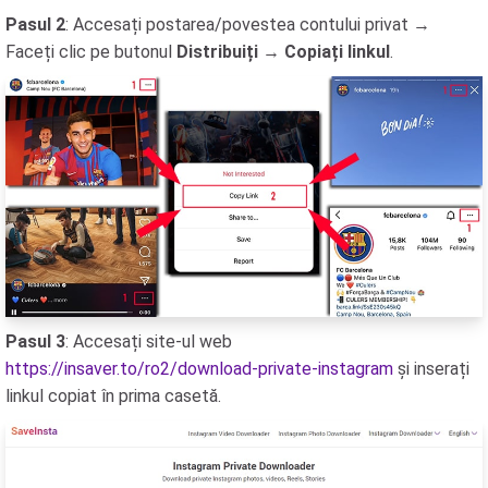
Pasul 2
: Accesați postarea/povestea contului privat →
Faceți clic pe butonul
Distribuiți
→
Copiați linkul
.
Pasul 3
: Accesați site-ul web
https://insaver.to/ro2/download-private-instagram
și inserați
linkul copiat în prima casetă.