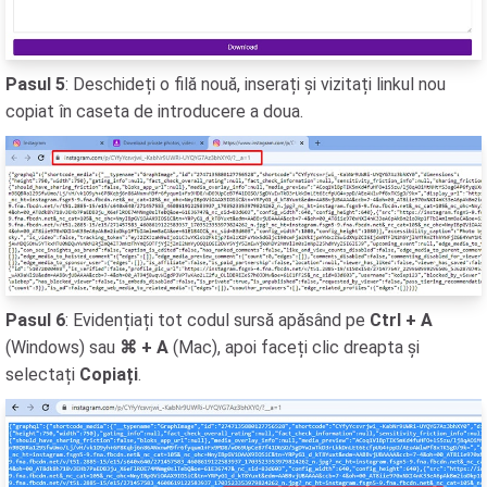
Pasul 5
: Deschideți o filă nouă, inserați și vizitați linkul nou
copiat în caseta de introducere a doua.
Pasul 6
: Evidențiați tot codul sursă apăsând pe
Ctrl + A
(Windows) sau
⌘ + A
(Mac), apoi faceți clic dreapta și
selectați
Copiați
.