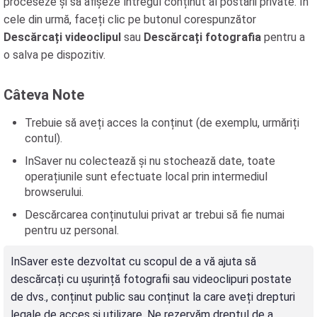
proceseze și să afișeze întregul conținut al postării private. În
cele din urmă, faceți clic pe butonul corespunzător
Descărcați videoclipul
sau
Descărcați fotografia
pentru a
o salva pe dispozitiv.
Câteva Note
Trebuie să aveți acces la conținut (de exemplu, urmăriți
contul).
InSaver nu colectează și nu stochează date, toate
operațiunile sunt efectuate local prin intermediul
browserului.
Descărcarea conținutului privat ar trebui să fie numai
pentru uz personal.
InSaver este dezvoltat cu scopul de a vă ajuta să
descărcați cu ușurință fotografii sau videoclipuri postate
de dvs., conținut public sau conținut la care aveți drepturi
legale de acces și utilizare. Ne rezervăm dreptul de a