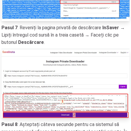
Pasul 7
: Reveniți la pagina privată de descărcare
InSaver
→
Lipiți întregul cod sursă în a treia casetă → Faceți clic pe
butonul
Descărcare
.
Pasul 8
: Așteptați câteva secunde pentru ca sistemul să