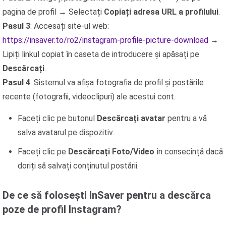
pagina de profil → Selectați
Copiați adresa URL a profilului
.
Pasul 3
: Accesați site-ul web:
https://insaver.to/ro2/instagram-profile-picture-download
→
Lipiți linkul copiat în caseta de introducere și apăsați pe
Descărcați
.
Pasul 4
: Sistemul va afișa fotografia de profil și postările
recente (fotografii, videoclipuri) ale acestui cont.
Faceți clic pe butonul
Descărcați avatar
pentru a vă
salva avatarul pe dispozitiv.
Faceți clic pe
Descărcați Foto/Video
în consecință dacă
doriți să salvați conținutul postării.
De ce să folosești InSaver pentru a descărca
poze de profil Instagram?