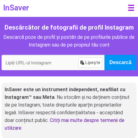
InSaver
☰
Descărcător de fotografii de profil Instagram
Descarcă poze de profil și postări de pe profilurile publice de
Instagram sau de pe propriul tău cont
Lipește
Descarcă
InSaver este un instrument independent, neafiliat cu
Instagram™ sau Meta
. Nu stocăm și nu deținem conținut
de pe Instagram; toate drepturile aparțin proprietarilor
legali. InSaver respectă confidențialitatea - acceptând
doar conținut public.
Citiți mai multe despre termenii de
utilizare