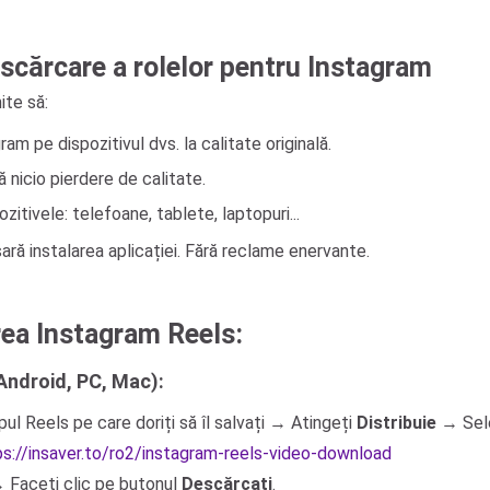
scărcare a rolelor pentru Instagram
ite să:
am pe dispozitivul dvs. la calitate originală.
ă nicio pierdere de calitate.
tivele: telefoane, tablete, laptopuri...
ră instalarea aplicației. Fără reclame enervante.
rea Instagram Reels:
Android, PC, Mac):
ul Reels pe care doriți să îl salvați → Atingeți
Distribuie
→ Sel
ps://insaver.to/ro2/instagram-reels-video-download
 → Faceți clic pe butonul
Descărcați
.