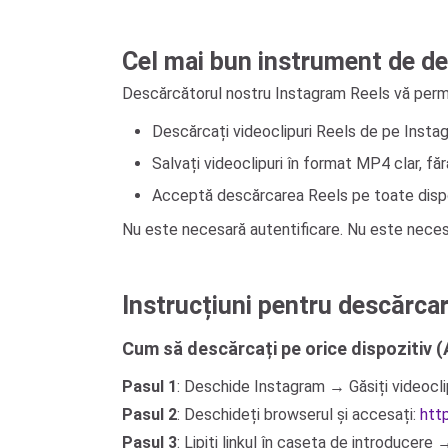
Cel mai bun instrument de de
Descărcătorul nostru Instagram Reels vă perm
Descărcați videoclipuri Reels de pe Instagr
Salvați videoclipuri în format MP4 clar, făr
Acceptă descărcarea Reels pe toate dispozi
Nu este necesară autentificare. Nu este necesa
Instrucțiuni pentru descărca
Cum să descărcați pe orice dispozitiv (
Pasul 1
: Deschide Instagram → Găsiți videoclip
Pasul 2
: Deschideți browserul și accesați:
htt
Pasul 3
: Lipiți linkul în caseta de introducere