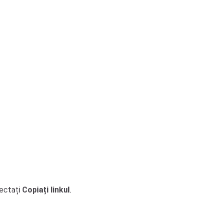
ectați
Copiați linkul
.