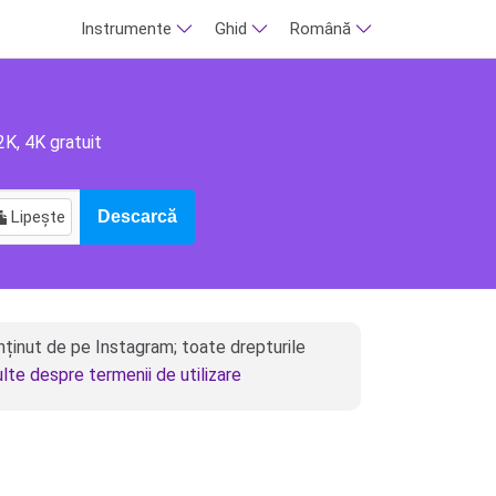
Instrumente
Ghid
Română
2K, 4K gratuit
Lipește
Descarcă
ținut de pe Instagram; toate drepturile
ulte despre termenii de utilizare