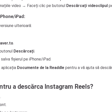
rmațiile video → Faceți clic pe butonul
Descărcați videoclipul
pe
iPhone/iPad:
ersiune ulterioară:
.
aver.to
.
e butonul
Descărcați
.
salva fișierul pe iPhone/iPad.
a aplicația
Documente de la Readdle
pentru a vă ajuta să descărc
entru a descărca Instagram Reels?
.
ont.