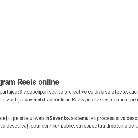
agram Reels online
i partajează videoclipuri scurte și creative cu diverse efecte, aud
rce rapid și convenabil videoclipuri Reels publice sau conținut pe 
duceți-l pe site-ul web
InSaver.to
, sistemul va procesa și va desc
 să descărcați doar conținut public, să respectați drepturile de a