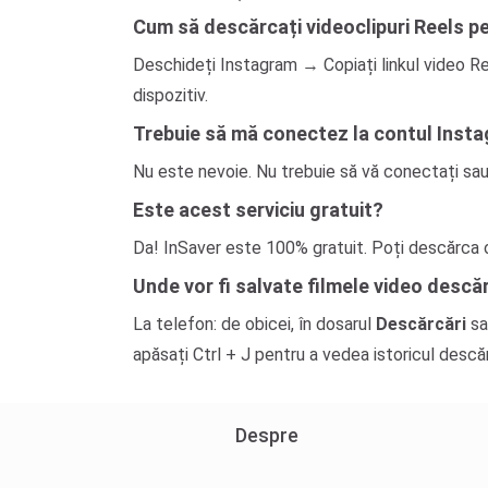
Cum să descărcați videoclipuri Reels p
Deschideți Instagram → Copiați linkul video R
dispozitiv.
Trebuie să mă conectez la contul Insta
Nu este nevoie. Nu trebuie să vă conectați sau
Este acest serviciu gratuit?
Da! InSaver este 100% gratuit. Poți descărca or
Unde vor fi salvate filmele video descă
La telefon: de obicei, în dosarul
Descărcări
s
apăsați Ctrl + J pentru a vedea istoricul descăr
Despre