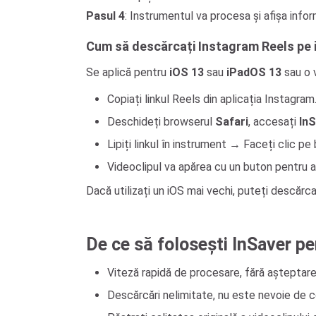
Pasul 4
: Instrumentul va procesa și afișa info
Cum să descărcați Instagram Reels pe 
Se aplică pentru
iOS 13
sau
iPadOS 13
sau o v
Copiați linkul Reels din aplicația Instagram
Deschideți browserul
Safari
, accesați
InS
Lipiți linkul în instrument → Faceți clic p
Videoclipul va apărea cu un buton pentru a 
Dacă utilizați un iOS mai vechi, puteți descărc
De ce să folosești InSaver p
Viteză rapidă de procesare, fără așteptare
Descărcări nelimitate, nu este nevoie de c