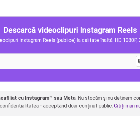
Descarcă videoclipuri Instagram Reels
oclipuri Instagram Reels (publice) la calitate înaltă: HD 1080P, 
neafiliat cu Instagram™ sau Meta
. Nu stocăm și nu deținem con
ă confidențialitatea - acceptând doar conținut public.
Citiți mai m