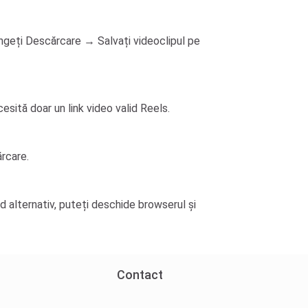
ngeți Descărcare → Salvați videoclipul pe
sită doar un link video valid Reels.
ărcare.
d alternativ, puteți deschide browserul și
Contact