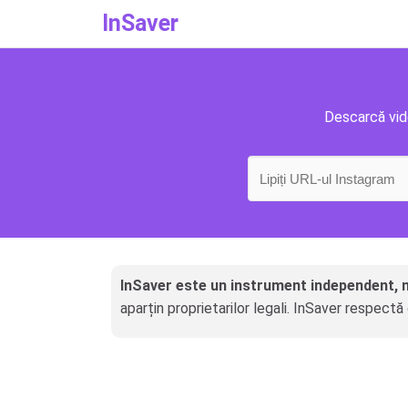
InSaver
Descarcă vide
InSaver este un instrument independent, 
aparțin proprietarilor legali. InSaver respect