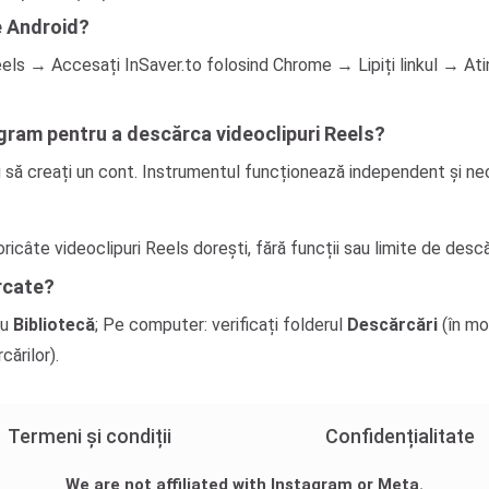
e Android?
eels → Accesați InSaver.to folosind Chrome → Lipiți linkul → Ati
gram pentru a descărca videoclipuri Reels?
 să creați un cont. Instrumentul funcționează independent și nece
icâte videoclipuri Reels dorești, fără funcții sau limite de desc
rcate?
au
Bibliotecă
; Pe computer: verificați folderul
Descărcări
(în mo
cărilor).
Termeni și condiții
Confidențialitate
We are not affiliated with Instagram or Meta.