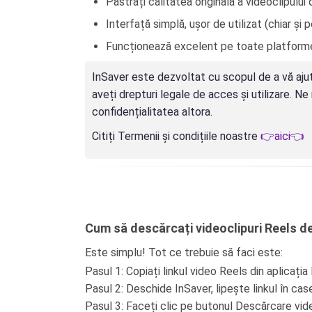
Păstrați calitatea originală a videoclipului
Interfață simplă, ușor de utilizat (chiar și p
Funcționează excelent pe toate platforme
InSaver este dezvoltat cu scopul de a vă ajuta
aveți drepturi legale de acces și utilizare. N
confidențialitatea altora.
Citiți Termenii și condițiile noastre
👉aici👈
Cum să descărcați videoclipuri Reels d
Este simplu! Tot ce trebuie să faci este:
Pasul 1: Copiați linkul video Reels din aplicația
Pasul 2: Deschide InSaver, lipește linkul în ca
Pasul 3: Faceți clic pe butonul Descărcare video 