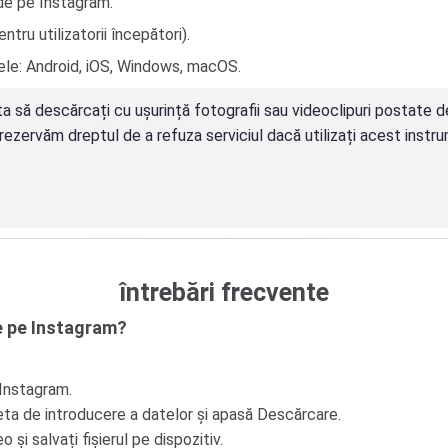
 de pe Instagram.
entru utilizatorii începători).
le: Android, iOS, Windows, macOS.
 să descărcați cu ușurință fotografii sau videoclipuri postate de
e rezervăm dreptul de a refuza serviciul dacă utilizați acest inst
întrebări frecvente
e pe Instagram?
 Instagram.
seta de introducere a datelor și apasă Descărcare.
și salvați fișierul pe dispozitiv.