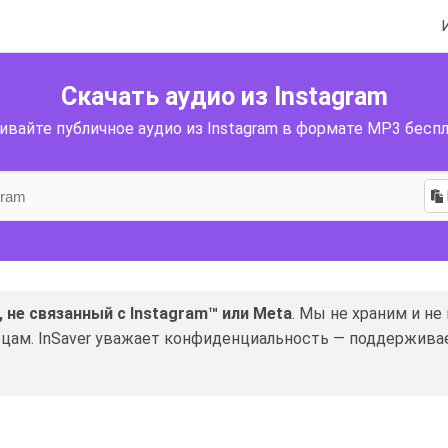
Скачать аудио из Instagram
ивайте публичное аудио из Instagram в формате MP3 бесп
 не связанный с Instagram™ или Meta
. Мы не храним и не
цам. InSaver уважает конфиденциальность — поддержива