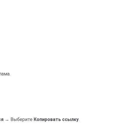
лама.
ся
→ Выберите
Копировать ссылку
.