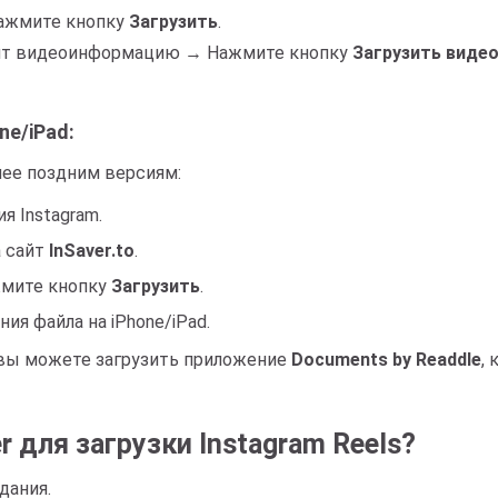
Нажмите кнопку
Загрузить
.
азит видеоинформацию → Нажмите кнопку
Загрузить виде
ne/iPad:
лее поздним версиям:
я Instagram.
а сайт
InSaver.to
.
жмите кнопку
Загрузить
.
ия файла на iPhone/iPad.
 вы можете загрузить приложение
Documents by Readdle
,
 для загрузки Instagram Reels?
дания.