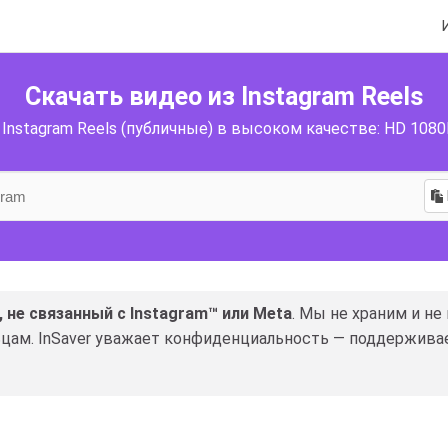
Скачать видео из Instagram Reels
Instagram Reels (публичные) в высоком качестве: HD 1080P
 не связанный с Instagram™ или Meta
. Мы не храним и не
цам. InSaver уважает конфиденциальность — поддержива