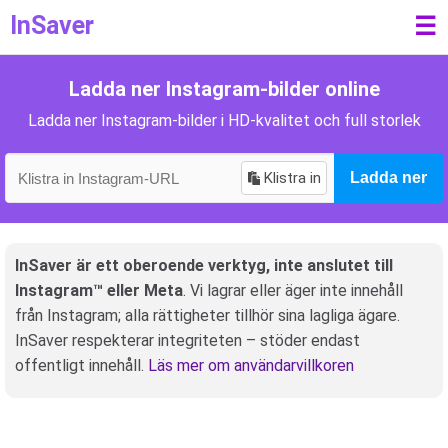
InSaver
☰
Ladda ner Instagram-bilder online
Ladda ner Instagram-bilder i HD-kvalitet och full storlek
Klistra in
Ladda ner
InSaver är ett oberoende verktyg, inte anslutet till
Instagram™ eller Meta
. Vi lagrar eller äger inte innehåll
från Instagram; alla rättigheter tillhör sina lagliga ägare.
InSaver respekterar integriteten – stöder endast
offentligt innehåll.
Läs mer om användarvillkoren